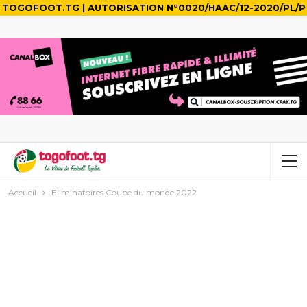
TOGOFOOT.TG | AUTORISATION N°0020/HAAC/12-2020/PL/P
Accueil
Eliminatoires Coupe du monde 2022