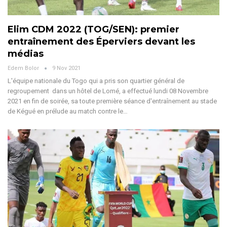
Elim CDM 2022 (TOG/SEN): premier
entraînement des Éperviers devant les
médias
Edem Bolor
9 Nov 2021
L'équipe nationale du Togo qui a pris son quartier général de
regroupement dans un hôtel de Lomé, a effectué lundi 08 Novembre
2021 en fin de soirée, sa toute première séance d'entraînement au stade
de Kégué en prélude au match contre le…