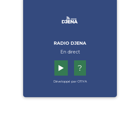
RADIO DJENA
En direct
▶️
?
Développé par OTIYA