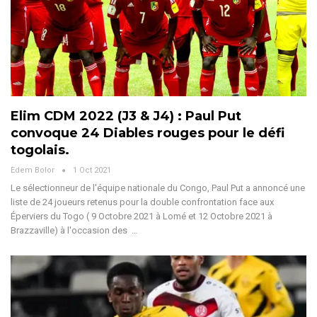
Elim CDM 2022 (J3 & J4) : Paul Put
convoque 24 Diables rouges pour le défi
togolais.
Edem Bolor
1 Oct 2021
Le sélectionneur de l'équipe nationale du Congo, Paul Put a annoncé une
liste de 24 joueurs retenus pour la double confrontation face aux
Éperviers du Togo ( 9 Octobre 2021 à Lomé et 12 Octobre 2021 à
Brazzaville) à l'occasion des …