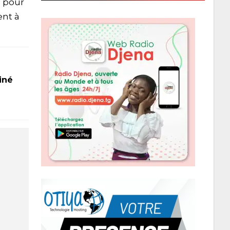
e pour
ent à
iné