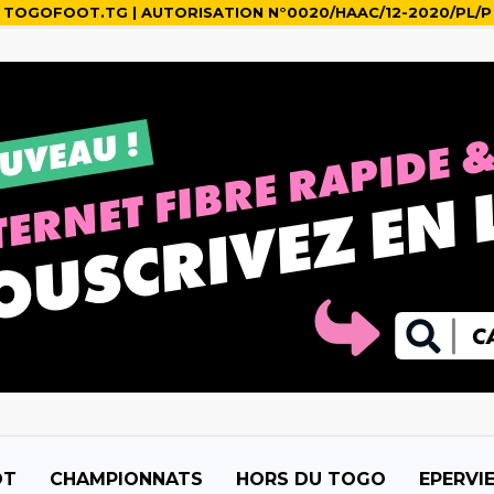
TOGOFOOT.TG | AUTORISATION N°0020/HAAC/12-2020/PL/P
OT
CHAMPIONNATS
HORS DU TOGO
EPERVI