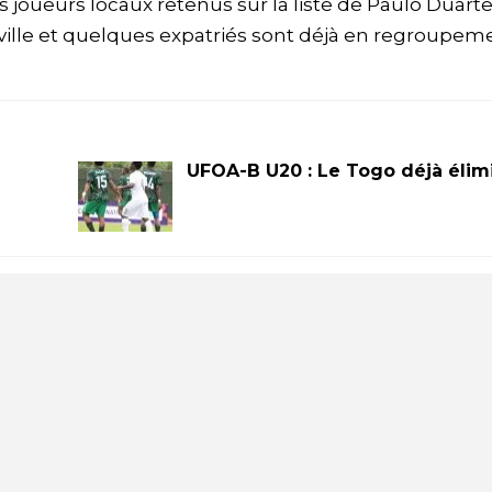
s joueurs locaux retenus sur la liste de Paulo Duart
ville et quelques expatriés sont déjà en regroupem
UFOA-B U20 : Le Togo déjà élim