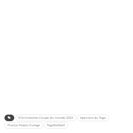
Eliminatoires Coupe du monde 2022
éperviers du Togo
PLacca Fessou Euloge
Togofootball