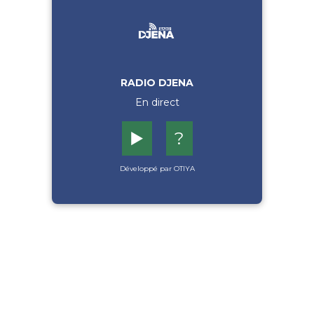
RADIO DJENA
En direct
▶️
?
Développé par OTIYA