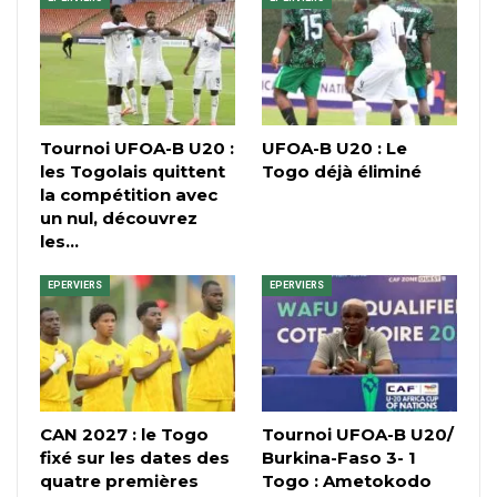
Tournoi UFOA-B U20 :
UFOA-B U20 : Le
les Togolais quittent
Togo déjà éliminé
la compétition avec
un nul, découvrez
les…
EPERVIERS
EPERVIERS
CAN 2027 : le Togo
Tournoi UFOA-B U20/
fixé sur les dates des
Burkina-Faso 3- 1
quatre premières
Togo : Ametokodo