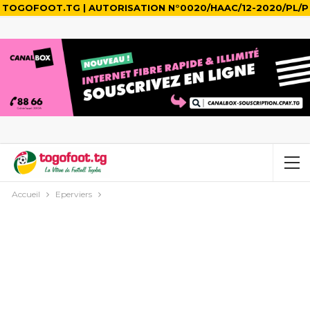
TOGOFOOT.TG | AUTORISATION N°0020/HAAC/12-2020/PL/P
Accueil
Eperviers