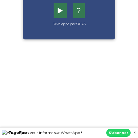
▶️
?
Développé par OTIYA
×
TogoFoot
vous informe sur WhatsApp !
S’abonner