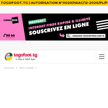
TOGOFOOT.TG | AUTORISATION N°0020/HAAC/12-2020/PL/P
Accueil
Non classé