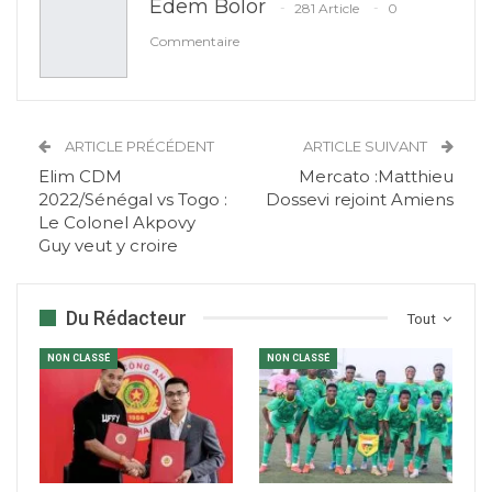
Edem Bolor
281 Article
0
Commentaire
ARTICLE PRÉCÉDENT
ARTICLE SUIVANT
Elim CDM
Mercato :Matthieu
2022/Sénégal vs Togo :
Dossevi rejoint Amiens
Le Colonel Akpovy
Guy veut y croire
Du Rédacteur
Tout
NON CLASSÉ
NON CLASSÉ