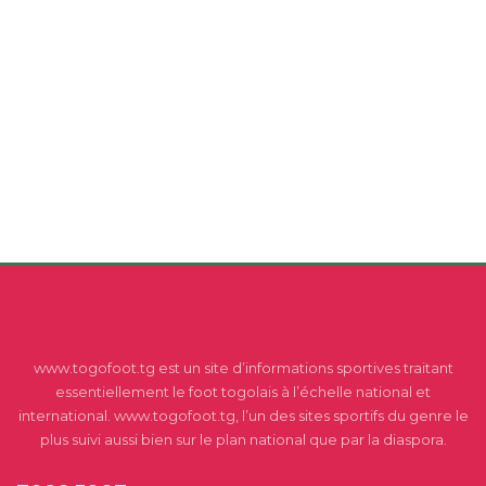
www.togofoot.tg est un site d’informations sportives traitant
essentiellement le foot togolais à l’échelle national et
international. www.togofoot.tg, l’un des sites sportifs du genre le
plus suivi aussi bien sur le plan national que par la diaspora.