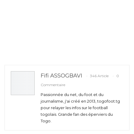
Fifi ASSOGBAVI
346 Article
0
Commentaire
Passionnée du net, du foot et du
journalisme, j'ai créé en 2013, togofoot.tg
pour relayer les infos sur le football
togolais. Grande fan des éperviers du
Togo.