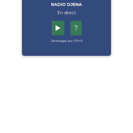
RADIO DJENA
En direct
▶️
?
Développé par OTIYA