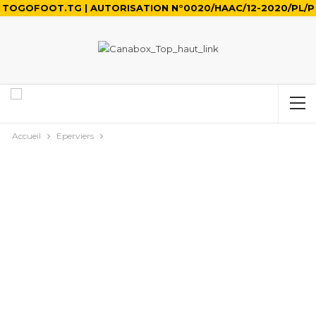
TOGOFOOT.TG | AUTORISATION N°0020/HAAC/12-2020/PL/P
Accueil
Eperviers