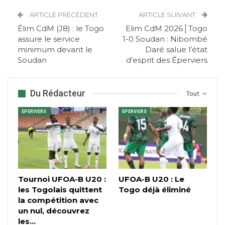
ARTICLE PRÉCÉDENT
ARTICLE SUIVANT
Élim CdM (J8) : le Togo
Elim CdM 2026│Togo
assure le service
1-0 Soudan : Nibombé
minimum devant le
Daré salue l’état
Soudan
d’esprit des Éperviers
Du Rédacteur
Tout
EPERVIERS
EPERVIERS
Tournoi UFOA-B U20 :
UFOA-B U20 : Le
les Togolais quittent
Togo déjà éliminé
la compétition avec
un nul, découvrez
les…