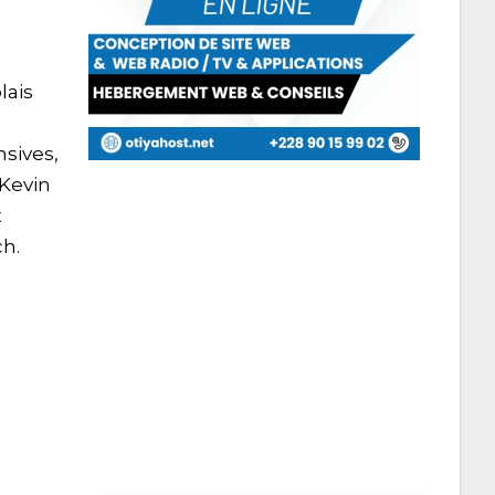
lais
nsives,
 Kevin
t
ch.