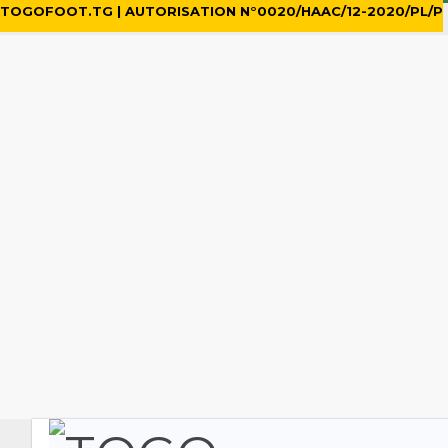
TOGOFOOT.TG | AUTORISATION N°0020/HAAC/12-2020/PL/P