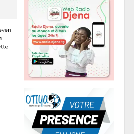
teven
e
ette