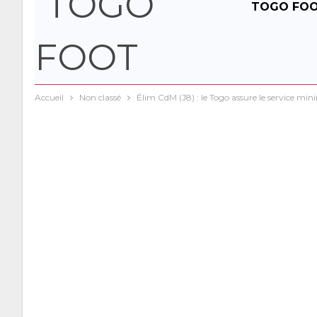
TOGO FO
AFRIQUE /
Accueil
Non classé
Élim CdM (J8) : le Togo assure le service m