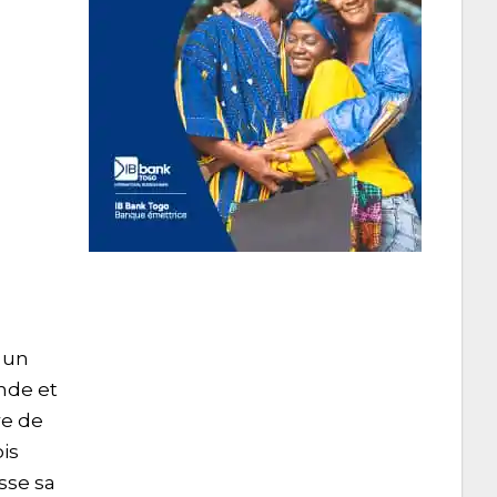
r un
nde et
re de
is
sse sa