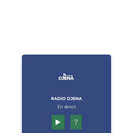
RADIO DJENA
En direct
▶️
?