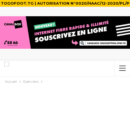
TOGOFOOT.TG | AUTORISATION N°0020/HAAC/12-2020/PL/P
Accueil
Eperviers