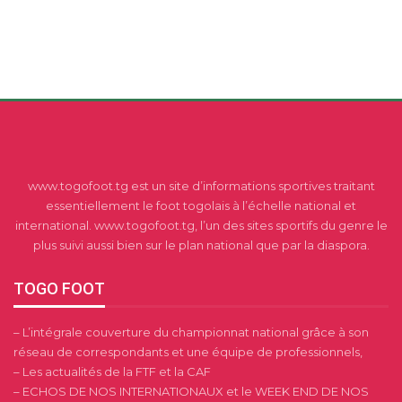
www.togofoot.tg est un site d’informations sportives traitant
essentiellement le foot togolais à l’échelle national et
international. www.togofoot.tg, l’un des sites sportifs du genre le
plus suivi aussi bien sur le plan national que par la diaspora.
TOGO FOOT
– L’intégrale couverture du championnat national grâce à son
réseau de correspondants et une équipe de professionnels,
– Les actualités de la FTF et la CAF
– ECHOS DE NOS INTERNATIONAUX et le WEEK END DE NOS