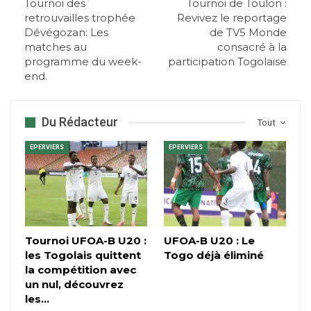
Tournoi des
Tournoi de Toulon :
retrouvailles trophée
Revivez le reportage
Dévégozan: Les
de TV5 Monde
matches au
consacré à la
programme du week-
participation Togolaise
end.
Du Rédacteur
Tout
EPERVIERS
EPERVIERS
Tournoi UFOA-B U20 :
UFOA-B U20 : Le
les Togolais quittent
Togo déjà éliminé
la compétition avec
un nul, découvrez
les…