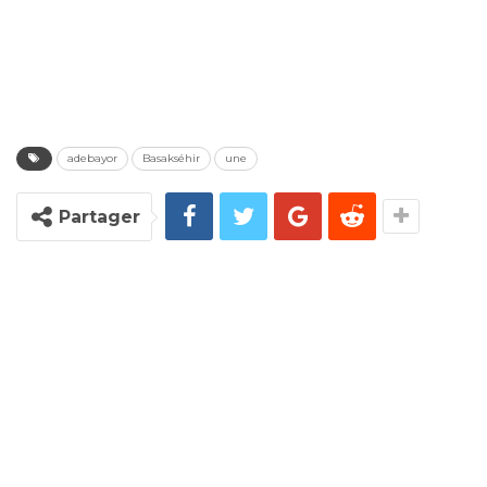
adebayor
Basakséhir
une
Partager