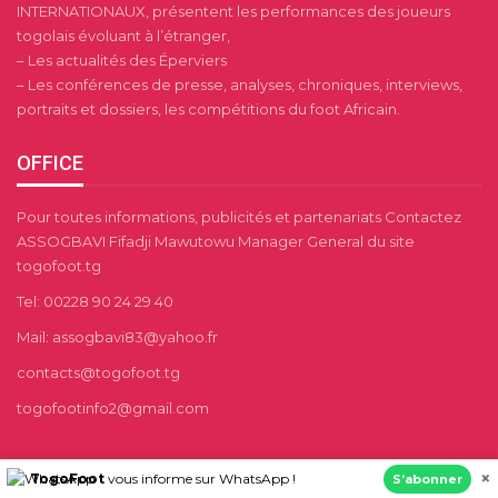
INTERNATIONAUX, présentent les performances des joueurs
togolais évoluant à l’étranger,
– Les actualités des Éperviers
– Les conférences de presse, analyses, chroniques, interviews,
portraits et dossiers, les compétitions du foot Africain.
OFFICE
Pour toutes informations, publicités et partenariats Contactez
ASSOGBAVI Fifadji Mawutowu Manager General du site
togofoot.tg
Tel: 00228 90 24 29 40
Mail: assogbavi83@yahoo.fr
contacts@togofoot.tg
togofootinfo2@gmail.com
×
TogoFoot
vous informe sur WhatsApp !
S’abonner