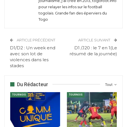
journalisme, j'ai créé en 2013, togofoot.info
pour relayer les infos sur le football
togolais. Grande fan des éperviers du
Togo
ARTICLE PRÉCÉDENT
ARTICLE SUIVANT
D1/D2 : Un week end
D1 /J20 : le 7 en 1(Le
avec son lot de
résumé de la journée)
violences dans les
stades
Du Rédacteur
Tout
TOURNOIS
TOURNOIS