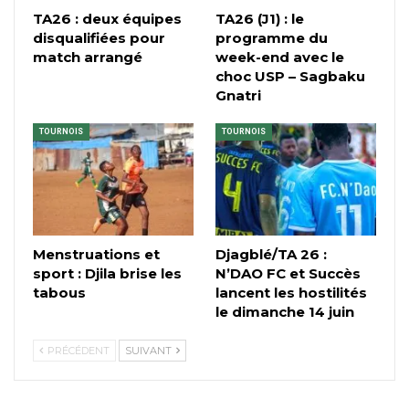
TA26 : deux équipes
TA26 (J1) : le
disqualifiées pour
programme du
match arrangé
week-end avec le
choc USP – Sagbaku
Gnatri
TOURNOIS
TOURNOIS
Menstruations et
Djagblé/TA 26 :
sport : Djila brise les
N’DAO FC et Succès
tabous
lancent les hostilités
le dimanche 14 juin
PRÉCÉDENT
SUIVANT