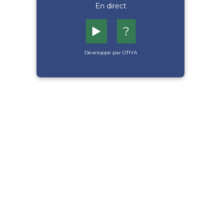
En direct
▶️
?
Développé par OTIYA