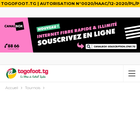
TOGOFOOT.TG | AUTORISATION N°0020/HAAC/12-2020/PL/P
Accueil
Tournois