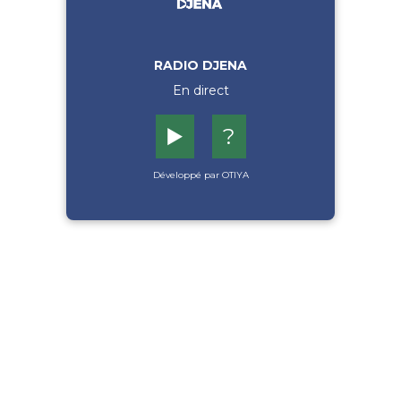
RADIO DJENA
En direct
▶️
?
Développé par OTIYA