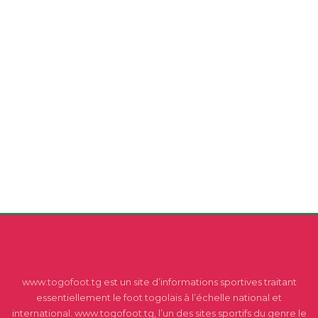
www.togofoot.tg est un site d’informations sportives traitant
essentiellement le foot togolais à l’échelle national et
international. www.togofoot.tg, l’un des sites sportifs du genre le