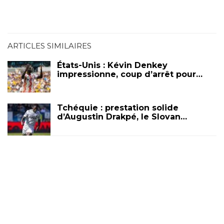
ARTICLES SIMILAIRES
États-Unis : Kévin Denkey
impressionne, coup d’arrêt pour…
Tchéquie : prestation solide
d’Augustin Drakpé, le Slovan…