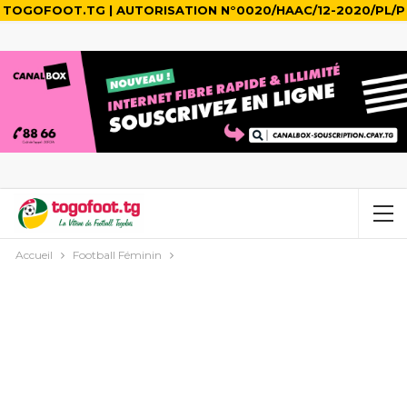
TOGOFOOT.TG | AUTORISATION N°0020/HAAC/12-2020/PL/P
Accueil
Football Féminin