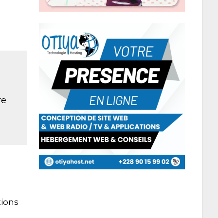
re
tions