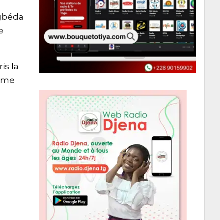
ogbéda
e
is la
omme