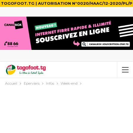
TOGOFOOT.TG | AUTORISATION N°0020/HAAC/12-2020/PL/P
Accueil
Eperviers
Infos
Week-end