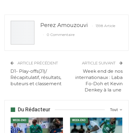
Perez Amouzouvi
1398 Article
0 Commentaire
ARTICLE PRÉCÉDENT
ARTICLE SUIVANT
D1- Play-offs(J1)/
Week end de nos
Récapitulatif, résultats,
internationaux : Laba
buteurs et classement
Fo-Doh et Kevin
Denkey à la une
Du Rédacteur
Tout
WEEK-END
WEEK-END