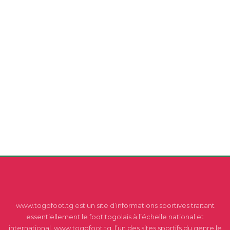
www.togofoot.tg est un site d’informations sportives traitant
essentiellement le foot togolais à l’échelle national et
international. www.togofoot.tg, l’un des sites sportifs du genre le