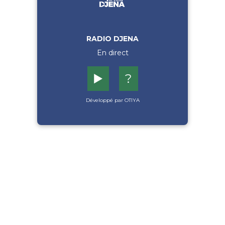
RADIO DJENA
En direct
▶️
?
Développé par OTIYA