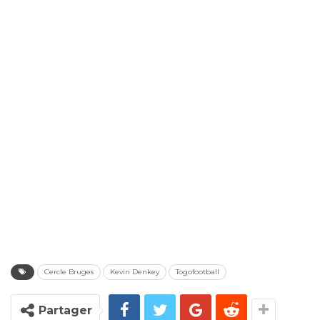
Cercle Bruges
Kevin Denkey
Togofootball
Partager