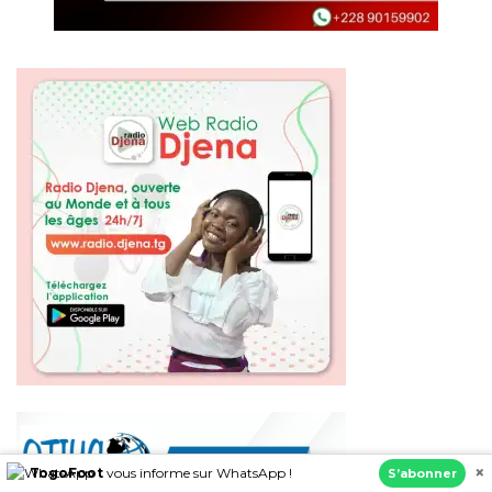
×
TogoFoot
vous informe sur WhatsApp !
S’abonner