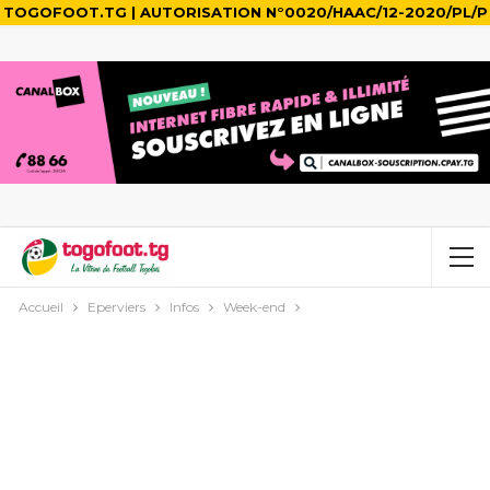
TOGOFOOT.TG | AUTORISATION N°0020/HAAC/12-2020/PL/P
Accueil
Eperviers
Infos
Week-end