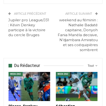
ARTICLE PRÉCÉDENT
ARTICLE SUIVANT
Jupiler pro League/J31
weekend au féminin :
: Kévin Denkey
Nathalie Badaté
participe à la victoire
capitaine, Donyoh
du cercle Bruges
Fania Manéla decisive,
N’djambara Amiratou
et ses coéquipières
sombrent
Du Rédacteur
Tout
WEEK-END
WEEK-END
Placca, Denkey,
Sébastien