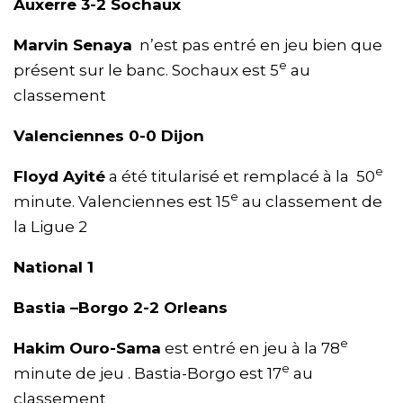
Auxerre 3-2 Sochaux
Marvin Senaya
n’est pas entré en jeu bien que
e
présent sur le banc. Sochaux est 5
au
classement
Valenciennes 0-0 Dijon
e
Floyd Ayité
a été titularisé et remplacé à la 50
e
minute. Valenciennes est 15
au classement de
la Ligue 2
National 1
Bastia –Borgo 2-2 Orleans
e
Hakim Ouro-Sama
est entré en jeu à la 78
e
minute de jeu . Bastia-Borgo est 17
au
classement