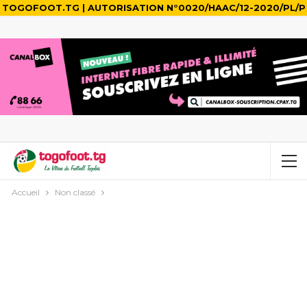
TOGOFOOT.TG | AUTORISATION N°0020/HAAC/12-2020/PL/P
Accueil
Non classé