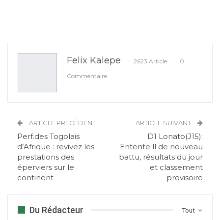
Felix Kalepe
2623 Article
0
Commentaire
ARTICLE PRÉCÉDENT
ARTICLE SUIVANT
Perf.des Togolais
D1 Lonato(J15):
d’Afrique : revivez les
Entente ll de nouveau
prestations des
battu, résultats du jour
éperviers sur le
et classement
continent
provisoire
Du Rédacteur
Tout