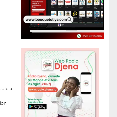
cole a
ion