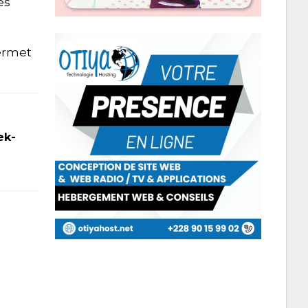
es
permet
ek-