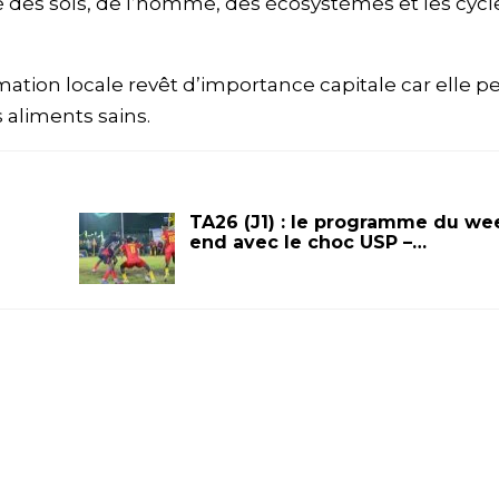
é des sols, de l’homme, des écosystèmes et les cycl
ation locale revêt d’importance capitale car elle 
 aliments sains.
TA26 (J1) : le programme du we
end avec le choc USP –…