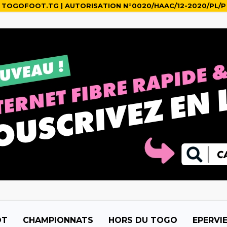
TOGOFOOT.TG | AUTORISATION N°0020/HAAC/12-2020/PL/P
OT
CHAMPIONNATS
HORS DU TOGO
EPERVI