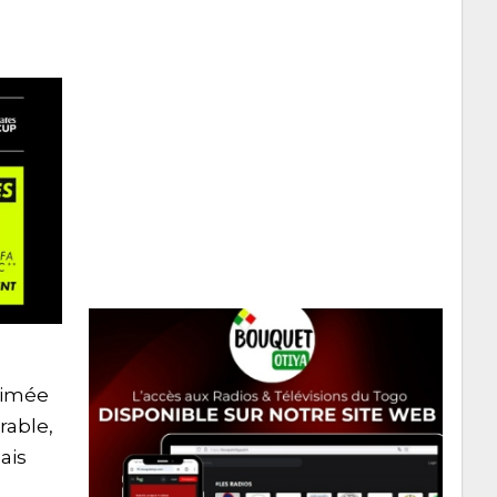
nimée
rable,
ais