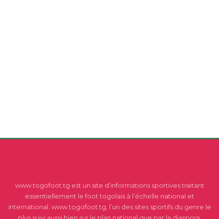
www.togofoot.tg est un site d’informations sportives traitant
essentiellement le foot togolais à l’échelle national et
international. www.togofoot.tg, l’un des sites sportifs du genre le
plus suivi aussi bien sur le plan national que par la diaspora.