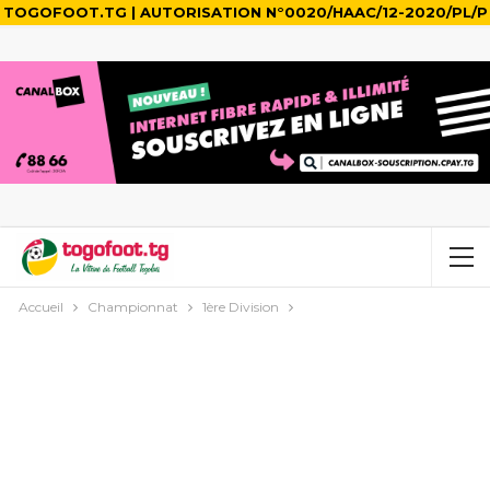
TOGOFOOT.TG | AUTORISATION N°0020/HAAC/12-2020/PL/P
Accueil
Championnat
1ère Division