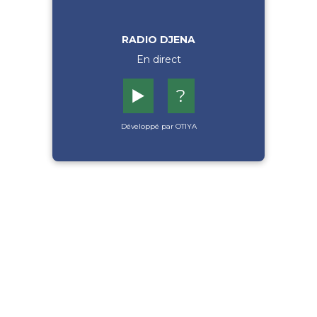
RADIO DJENA
En direct
▶️
?
Développé par OTIYA