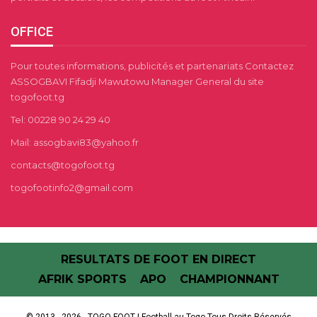
OFFICE
Pour toutes informations, publicités et partenariats Contactez
ASSOGBAVI Fifadji Mawutowu Manager General du site
togofoot.tg
Tel: 00228 90 24 29 40
Mail: assogbavi83@yahoo.fr
contacts@togofoot.tg
togofootinfo2@gmail.com
RESULTATS DE FOOT EN DIRECT
AFRIK SPORTS
APO
CHAMPIONNANT
© 2013 - 2026 - TOGO FOOT | Football au Togo.Tous Droits Réservés