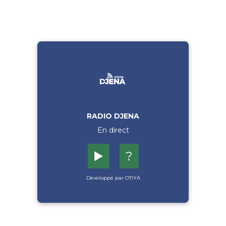
RADIO DJENA
En direct
▶️
?
Développé par OTIYA