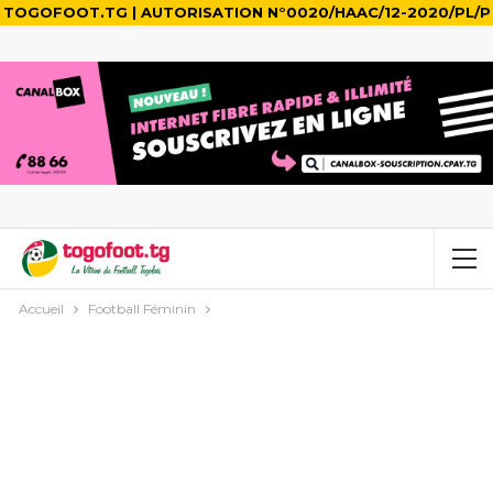
TOGOFOOT.TG | AUTORISATION N°0020/HAAC/12-2020/PL/P
Accueil
Football Féminin