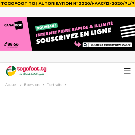
TOGOFOOT.TG | AUTORISATION N°0020/HAAC/12-2020/PL/P
Accueil
Eperviers
Portraits