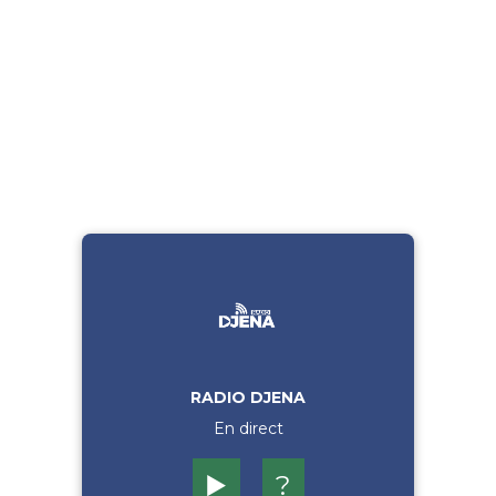
RADIO DJENA
En direct
▶️
?