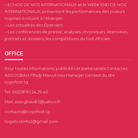
– ECHOS DE NOS INTERNATIONAUX et le WEEK END DE NOS
INTERNATIONAUX, présentent les performances des joueurs
togolais évoluant à l’étranger,
– Les actualités des Éperviers
– Les conférences de presse, analyses, chroniques, interviews,
portraits et dossiers, les compétitions du foot Africain.
OFFICE
Pour toutes informations, publicités et partenariats Contactez
ASSOGBAVI Fifadji Mawutowu Manager General du site
togofoot.tg
Tel: 00228 90 24 29 40
Mail: assogbavi83@yahoo.fr
contacts@togofoot.tg
togofootinfo2@gmail.com