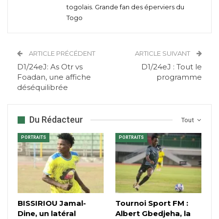
togolais. Grande fan des éperviers du
Togo
ARTICLE PRÉCÉDENT
ARTICLE SUIVANT
D1/24eJ: As Otr vs
D1/24eJ : Tout le
Foadan, une affiche
programme
déséquilibrée
Du Rédacteur
Tout
PORTRAITS
PORTRAITS
BISSIRIOU Jamal-
Tournoi Sport FM :
Dine, un latéral
Albert Gbedjeha, la