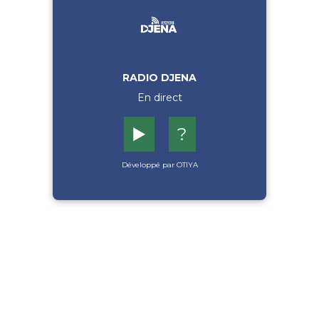
RADIO DJENA
En direct
▶️
?
Développé par OTIYA