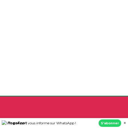
×
TogoFoot
vous informe sur WhatsApp !
S’abonner
www.togofoot.tg est un site d’informations sportives traitant