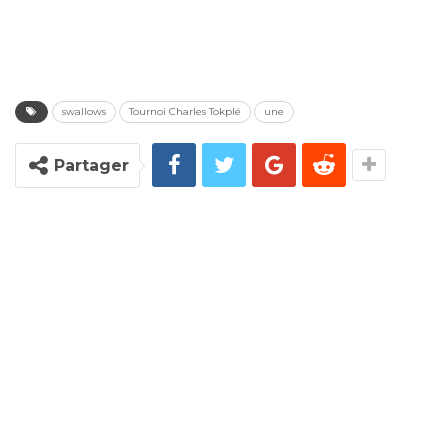
swallows
Tournoi Charles Tokplé
une
Partager