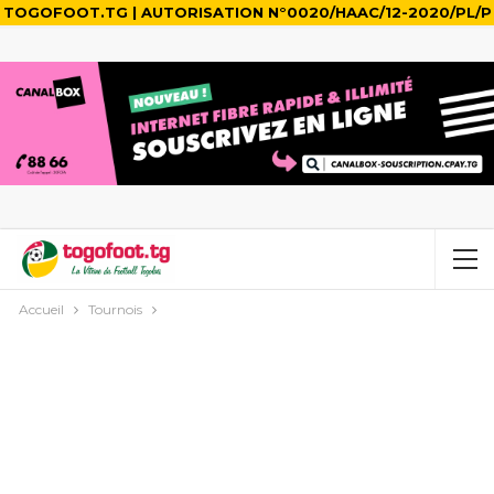
TOGOFOOT.TG | AUTORISATION N°0020/HAAC/12-2020/PL/P
Accueil
Tournois