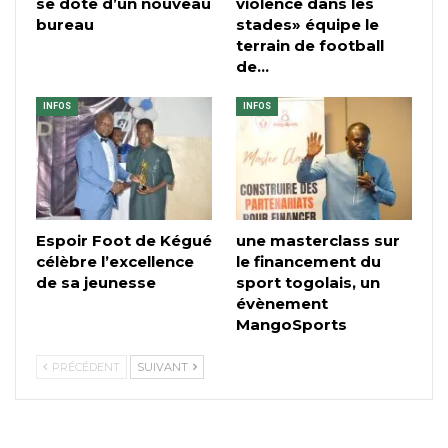
se dote d’un nouveau
violence dans les
bureau
stades» équipe le
terrain de football
de…
INFOS
INFOS
Espoir Foot de Kégué
une masterclass sur
célèbre l’excellence
le financement du
de sa jeunesse
sport togolais, un
évènement
MangoSports
PRÉCÉDENT
SUIVANT