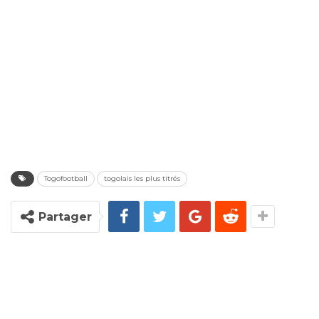
Togofootball
togolais les plus titrés
Partager