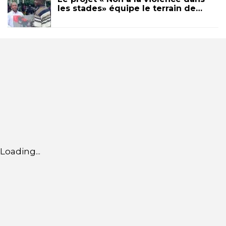
les stades» équipe le terrain de…
Loading...