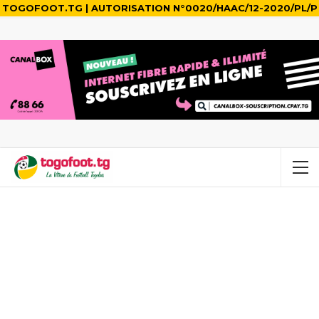
TOGOFOOT.TG | AUTORISATION N°0020/HAAC/12-2020/PL/P