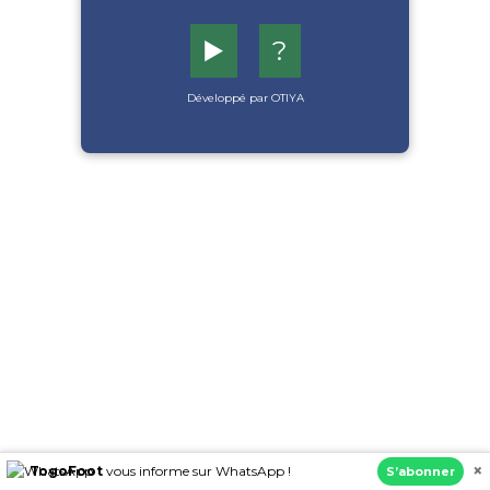
▶️
?
Développé par OTIYA
×
TogoFoot
vous informe sur WhatsApp !
S’abonner