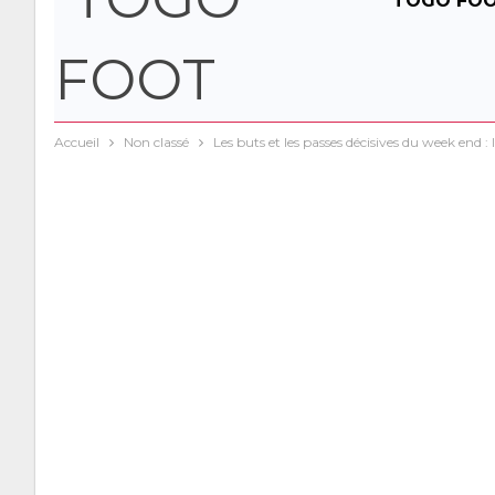
TOGO FO
AFRIQUE /
Accueil
Non classé
Les buts et les passes décisives du week end : 