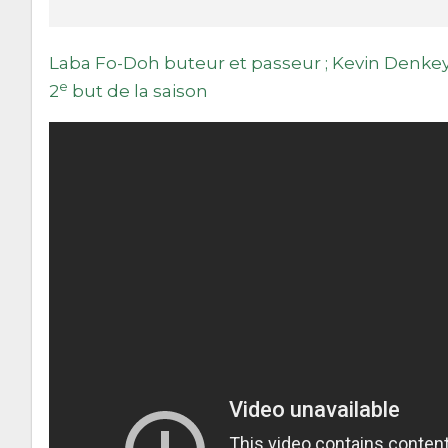
Laba Fo-Doh buteur et passeur ; Kevin Denkey a
e
2
but de la saison