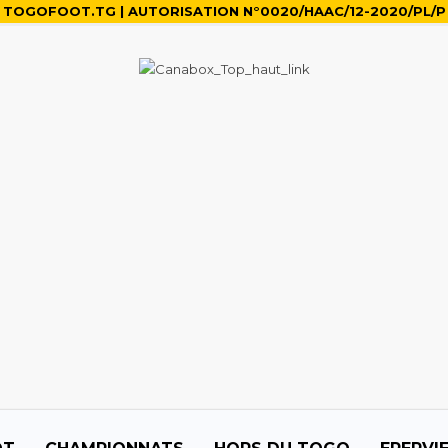
TOGOFOOT.TG | AUTORISATION N°0020/HAAC/12-2020/PL/P