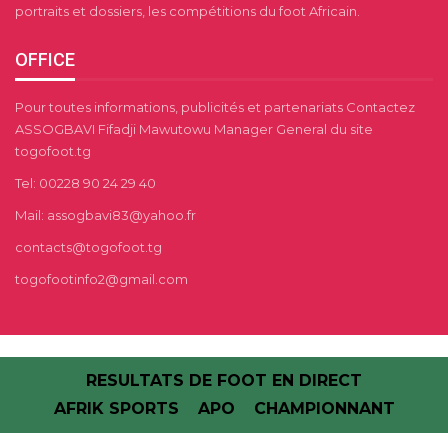
portraits et dossiers, les compétitions du foot Africain.
OFFICE
Pour toutes informations, publicités et partenariats Contactez
ASSOGBAVI Fifadji Mawutowu Manager General du site
togofoot.tg
Tel: 00228 90 24 29 40
Mail: assogbavi83@yahoo.fr
contacts@togofoot.tg
togofootinfo2@gmail.com
RESULTATS DE FOOT EN DIRECT
AFRIK SPORTS
APO
CHAMPIONNANT