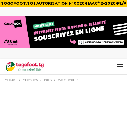
TOGOFOOT.TG | AUTORISATION N°0020/HAAC/12-2020/PL/P
Accueil
Eperviers
Infos
Week-end