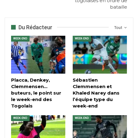
togolaises en ordre de
bataille
Du Rédacteur
Tout
WEEK-END
WEEK-END
Placca, Denkey,
Sébastien
Clemmensen…
Clemmensen et
buteurs, le point sur
Khaled Narey dans
le week-end des
l’équipe type du
Togolais
week-end
WEEK-END
WEEK-END