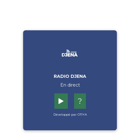
RADIO DJENA
En direct
▶️
?
Développé par OTIYA