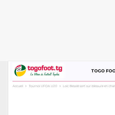
TOGO FO
Accueil
Tournoi UFOA U20
Loic Bessilé sort sur blessure en c