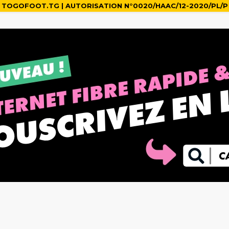
TOGOFOOT.TG | AUTORISATION N°0020/HAAC/12-2020/PL/P