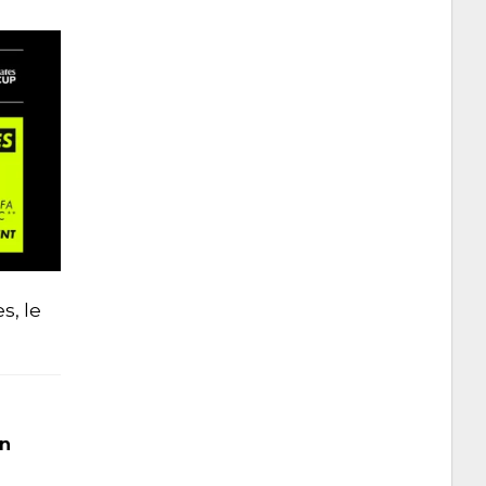
s, le
en