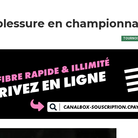
r blessure en championna
TOURNOI