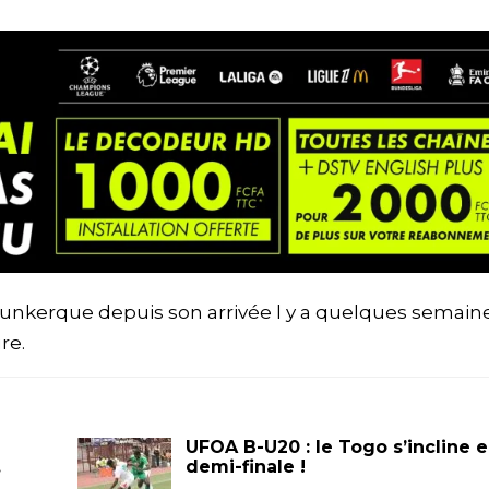
nkerque depuis son arrivée l y a quelques semaine
re.
UFOA B-U20 : le Togo s’incline 
…
demi-finale !