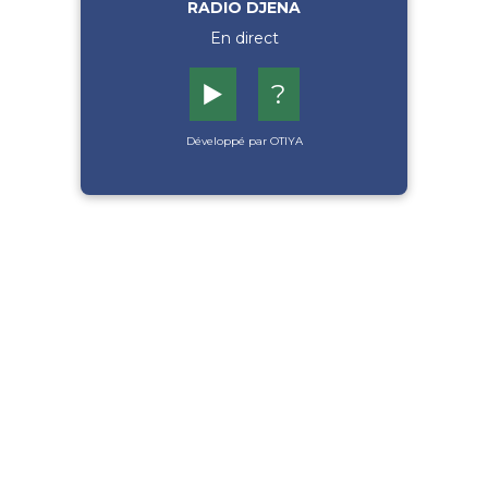
RADIO DJENA
En direct
▶️
?
Développé par OTIYA