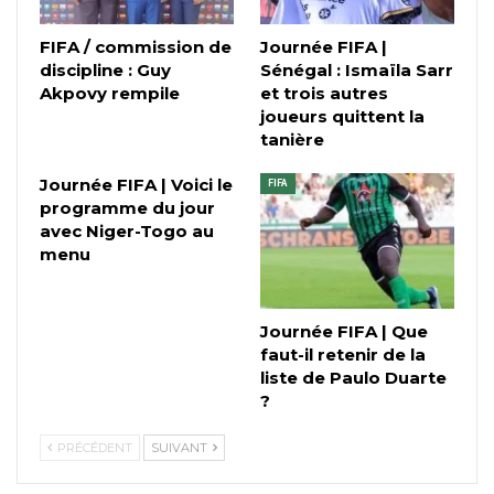
FIFA / commission de
Journée FIFA |
discipline : Guy
Sénégal : Ismaïla Sarr
Akpovy rempile
et trois autres
joueurs quittent la
tanière
Journée FIFA | Voici le
FIFA
programme du jour
avec Niger-Togo au
menu
Journée FIFA | Que
faut-il retenir de la
liste de Paulo Duarte
?
PRÉCÉDENT
SUIVANT