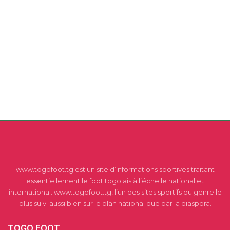
www.togofoot.tg est un site d’informations sportives traitant
essentiellement le foot togolais à l’échelle national et
international. www.togofoot.tg, l’un des sites sportifs du genre le
plus suivi aussi bien sur le plan national que par la diaspora.
TOGO FOOT