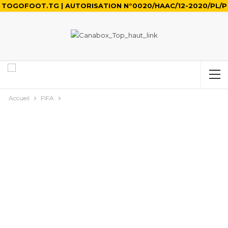
TOGOFOOT.TG | AUTORISATION N°0020/HAAC/12-2020/PL/P
Accueil
FIFA