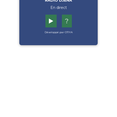
RADIO DJENA
En direct
▶️
?
Développé par OTIYA