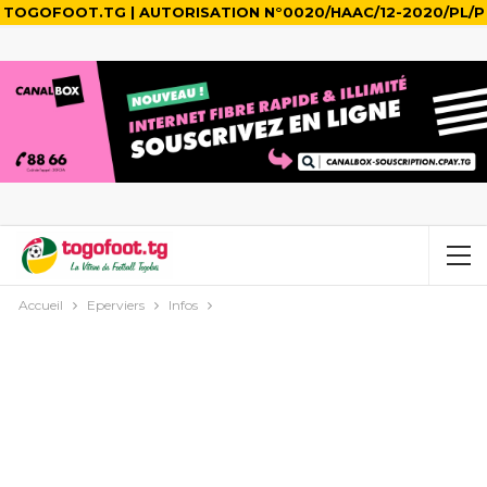
TOGOFOOT.TG | AUTORISATION N°0020/HAAC/12-2020/PL/P
Accueil
Eperviers
Infos