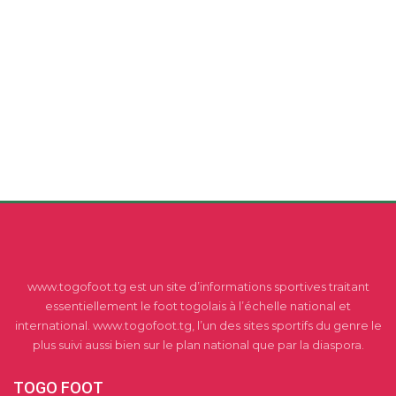
www.togofoot.tg est un site d’informations sportives traitant
essentiellement le foot togolais à l’échelle national et
international. www.togofoot.tg, l’un des sites sportifs du genre le
plus suivi aussi bien sur le plan national que par la diaspora.
TOGO FOOT