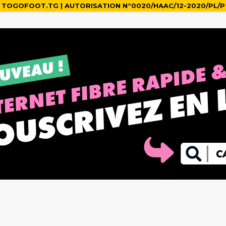
TOGOFOOT.TG | AUTORISATION N°0020/HAAC/12-2020/PL/P