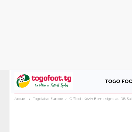
TOGO FO
Accueil
Togolais d'Europe
Officiel : Kévin Boma signe au RB Sa