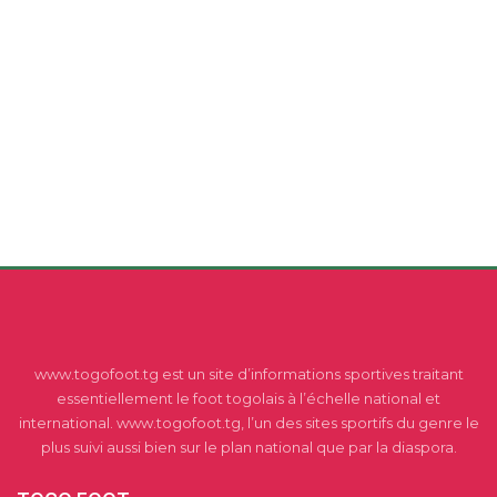
www.togofoot.tg est un site d’informations sportives traitant
essentiellement le foot togolais à l’échelle national et
international. www.togofoot.tg, l’un des sites sportifs du genre le
plus suivi aussi bien sur le plan national que par la diaspora.