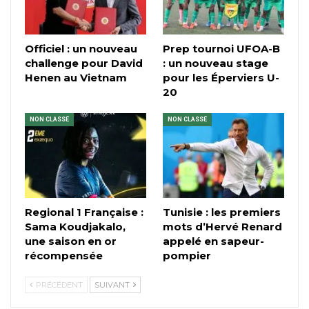
Officiel : un nouveau
Prep tournoi UFOA-B
challenge pour David
: un nouveau stage
Henen au Vietnam
pour les Éperviers U-
20
NON CLASSÉ
NON CLASSÉ
Regional 1 Française :
Tunisie : les premiers
Sama Koudjakalo,
mots d’Hervé Renard
une saison en or
appelé en sapeur-
récompensée
pompier
PRÉCÉDENT
SUIVANT