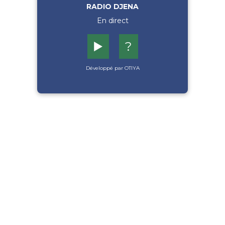
RADIO DJENA
En direct
▶️
?
Développé par OTIYA