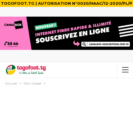
TOGOFOOT.TG | AUTORISATION N°0020/HAAC/12-2020/PL/P
Accueil
Non classé