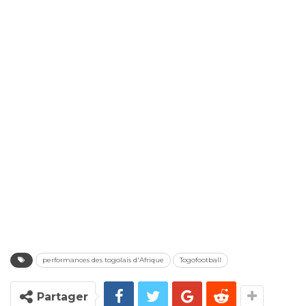
performances des togolais d'Afrique
Togofootball
Partager