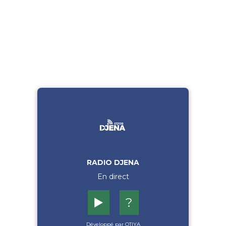
RADIO DJENA
En direct
▶️
?
Développé par OTIYA