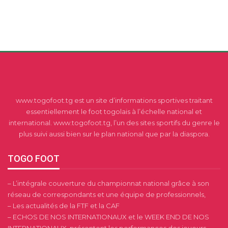
www.togofoot.tg est un site d’informations sportives traitant
essentiellement le foot togolais à l’échelle national et
international. www.togofoot.tg, l’un des sites sportifs du genre le
plus suivi aussi bien sur le plan national que par la diaspora.
TOGO FOOT
– L’intégrale couverture du championnat national grâce à son
réseau de correspondants et une équipe de professionnels,
– Les actualités de la FTF et la CAF
– ECHOS DE NOS INTERNATIONAUX et le WEEK END DE NOS
INTERNATIONAUX, présentent les performances des joueurs