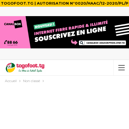
TOGOFOOT.TG | AUTORISATION N°0020/HAAC/12-2020/PL/P
Accueil
Non classé