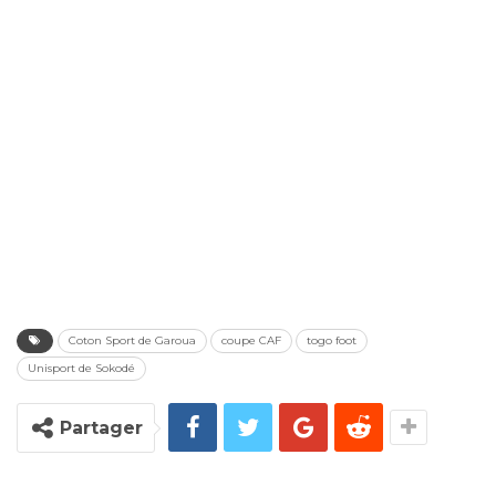
Coton Sport de Garoua
coupe CAF
togo foot
Unisport de Sokodé
Partager