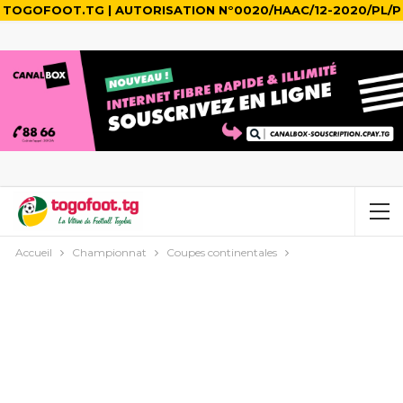
TOGOFOOT.TG | AUTORISATION N°0020/HAAC/12-2020/PL/P
Accueil
Championnat
Coupes continentales