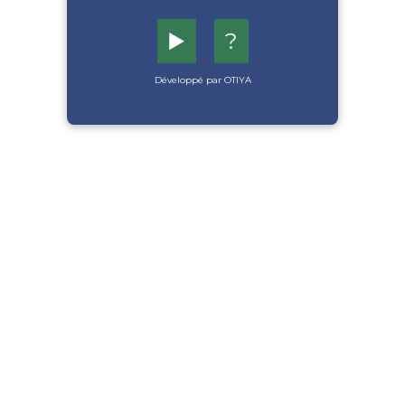
▶️
?
Développé par OTIYA