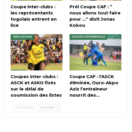
Coupe inter-clubs :
Prél Coupe CAF : ”
les représentants
nous allons tout faire
togolais entrent en
pour …” dixit Jonas
lice
Kokou
1ÈRE DIVISION
COUPES CONTINENTALES
Coupes inter-clubs :
Coupe CAF : l’ASCK
ASCK et ASKO fixés
éliminée, Ouro-Akpo
sur le délai de
Aziz l’entraîneur
soumission des listes
nourrit des…
PRÉCÉDENT
SUIVANT