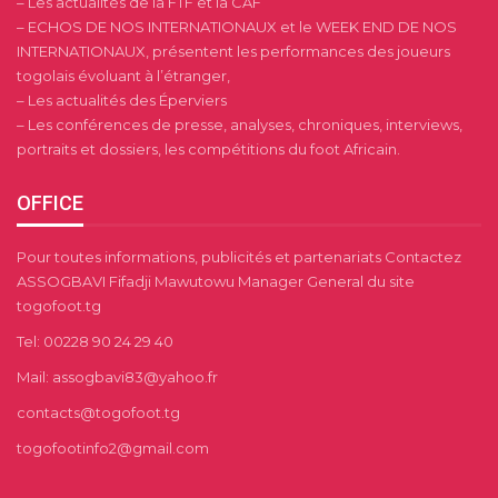
– Les actualités de la FTF et la CAF
– ECHOS DE NOS INTERNATIONAUX et le WEEK END DE NOS
INTERNATIONAUX, présentent les performances des joueurs
togolais évoluant à l’étranger,
– Les actualités des Éperviers
– Les conférences de presse, analyses, chroniques, interviews,
portraits et dossiers, les compétitions du foot Africain.
OFFICE
Pour toutes informations, publicités et partenariats Contactez
ASSOGBAVI Fifadji Mawutowu Manager General du site
togofoot.tg
Tel: 00228 90 24 29 40
Mail: assogbavi83@yahoo.fr
contacts@togofoot.tg
togofootinfo2@gmail.com