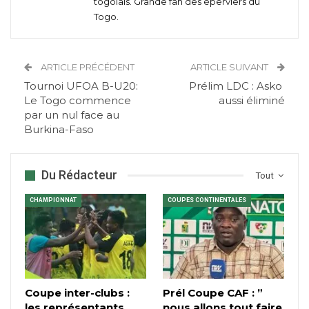
togolais. Grande fan des éperviers du
Togo.
ARTICLE PRÉCÉDENT
ARTICLE SUIVANT
Tournoi UFOA B-U20:
Prélim LDC : Asko
Le Togo commence
aussi éliminé
par un nul face au
Burkina-Faso
Du Rédacteur
Tout
CHAMPIONNAT
COUPES CONTINENTALES
Coupe inter-clubs :
Prél Coupe CAF : ”
les représentants
nous allons tout faire