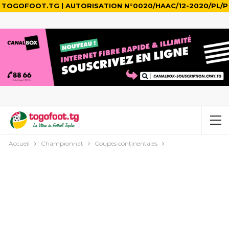
TOGOFOOT.TG | AUTORISATION N°0020/HAAC/12-2020/PL/P
Accueil
Championnat
Coupes continentales