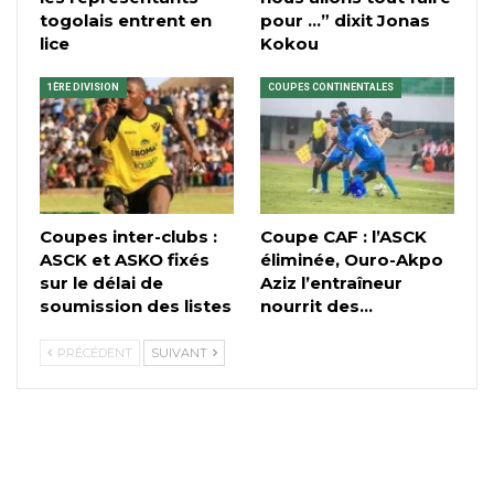
togolais entrent en
pour …” dixit Jonas
lice
Kokou
1ÈRE DIVISION
COUPES CONTINENTALES
Coupes inter-clubs :
Coupe CAF : l’ASCK
ASCK et ASKO fixés
éliminée, Ouro-Akpo
sur le délai de
Aziz l’entraîneur
soumission des listes
nourrit des…
PRÉCÉDENT
SUIVANT