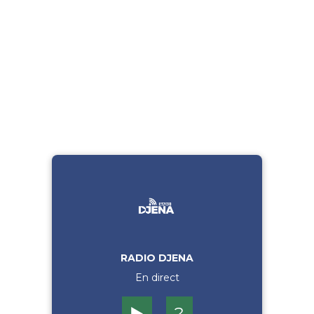
RADIO DJENA
En direct
▶️
?