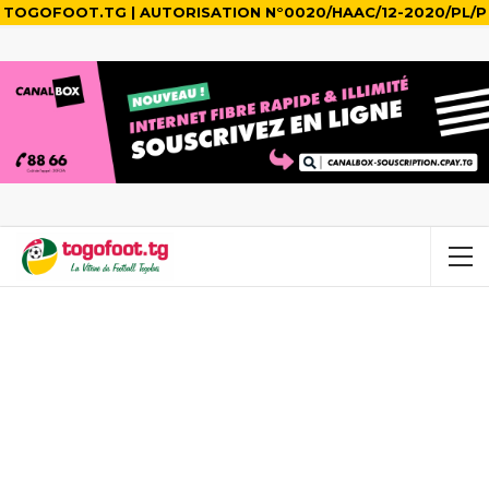
TOGOFOOT.TG | AUTORISATION N°0020/HAAC/12-2020/PL/P