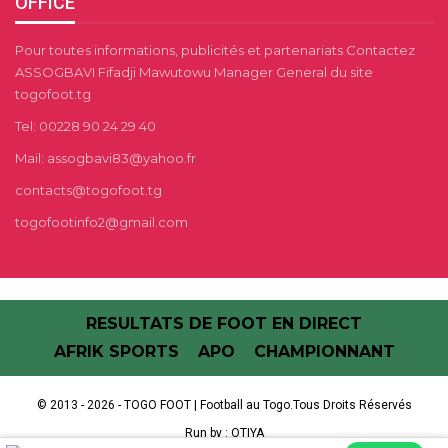
OFFICE
Pour toutes informations, publicités et partenariats Contactez
ASSOGBAVI Fifadji Mawutowu Manager General du site
togofoot.tg
Tel: 00228 90 24 29 40
Mail: assogbavi83@yahoo.fr
contacts@togofoot.tg
togofootinfo2@gmail.com
RESULTATS DE FOOT EN DIRECT
AFRIK SPORTS
APO
CHAMPIONNANT
© 2013 - 2026 - TOGO FOOT | Football au Togo.Tous Droits Réservés
Run by :
OTIYA