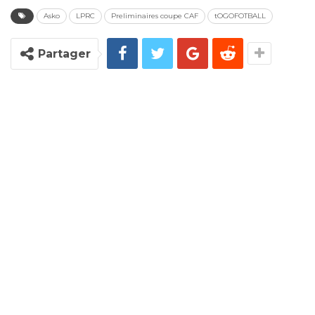
Asko
LPRC
Preliminaires coupe CAF
tOGOFOTBALL
Partager