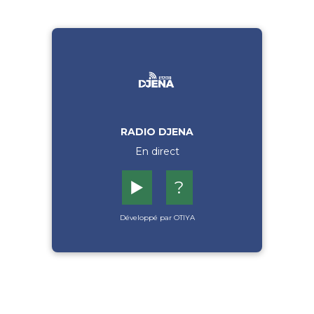
RADIO DJENA
En direct
▶️
?
Développé par OTIYA