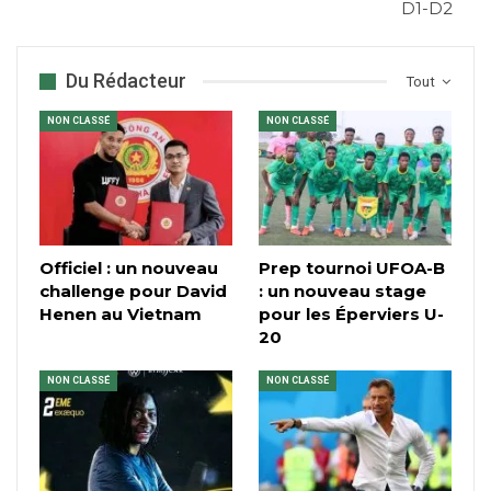
D1-D2
Du Rédacteur
Tout
NON CLASSÉ
NON CLASSÉ
Officiel : un nouveau
Prep tournoi UFOA-B
challenge pour David
: un nouveau stage
Henen au Vietnam
pour les Éperviers U-
20
NON CLASSÉ
NON CLASSÉ