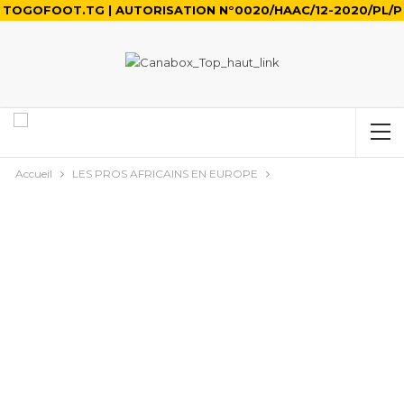
TOGOFOOT.TG | AUTORISATION N°0020/HAAC/12-2020/PL/P
Accueil
LES PROS AFRICAINS EN EUROPE