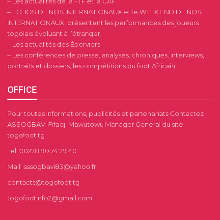
– Les actualités de la FTF et la CAF
– ECHOS DE NOS INTERNATIONAUX et le WEEK END DE NOS
INTERNATIONAUX, présentent les performances des joueurs
togolais évoluant à l’étranger,
– Les actualités des Éperviers
– Les conférences de presse, analyses, chroniques, interviews,
portraits et dossiers, les compétitions du foot Africain.
OFFICE
Pour toutes informations, publicités et partenariats Contactez
ASSOGBAVI Fifadji Mawutowu Manager General du site
togofoot.tg
Tel: 00228 90 24 29 40
Mail: assogbavi83@yahoo.fr
contacts@togofoot.tg
togofootinfo2@gmail.com