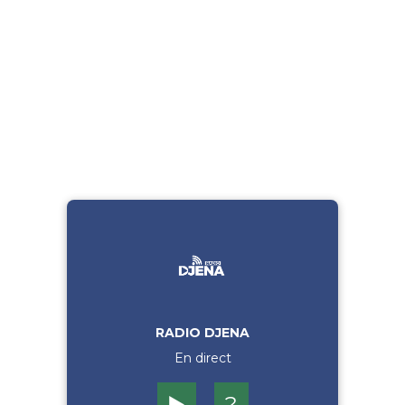
RADIO DJENA
En direct
▶️
?