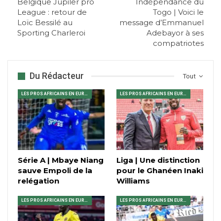
Belgique Jupiler pro
Indépendance du
League : retour de
Togo | Voici le
Loïc Bessilé au
message d’Emmanuel
Sporting Charleroi
Adebayor à ses
compatriotes
Du Rédacteur
Tout
LES PROS AFRICAINS EN EUROPE
LES PROS AFRICAINS EN EUROPE
Série A | Mbaye Niang
Liga | Une distinction
sauve Empoli de la
pour le Ghanéen Inaki
relégation
Williams
LES PROS AFRICAINS EN EUROPE
LES PROS AFRICAINS EN EUROPE