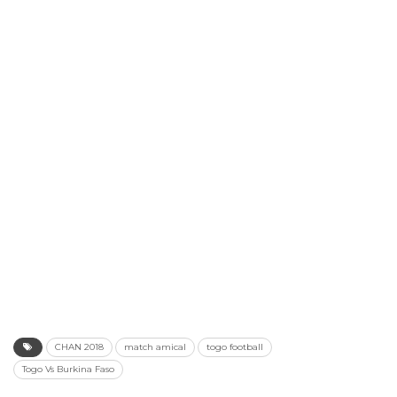
CHAN 2018
match amical
togo football
Togo Vs Burkina Faso