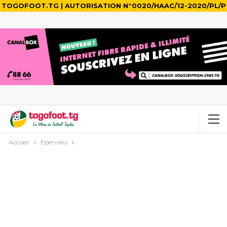
TOGOFOOT.TG | AUTORISATION N°0020/HAAC/12-2020/PL/P
Accueil
Eperviers