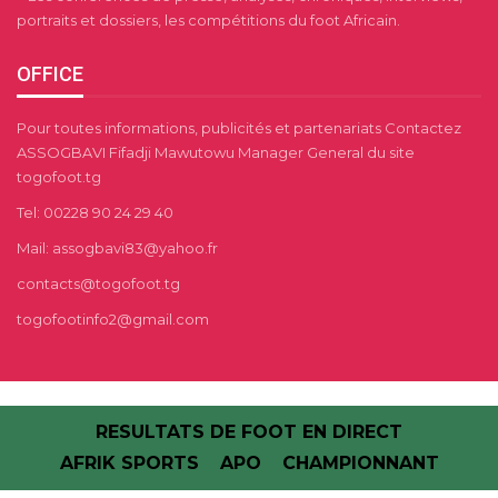
portraits et dossiers, les compétitions du foot Africain.
OFFICE
Pour toutes informations, publicités et partenariats Contactez
ASSOGBAVI Fifadji Mawutowu Manager General du site
togofoot.tg
Tel: 00228 90 24 29 40
Mail: assogbavi83@yahoo.fr
contacts@togofoot.tg
togofootinfo2@gmail.com
RESULTATS DE FOOT EN DIRECT
AFRIK SPORTS
APO
CHAMPIONNANT