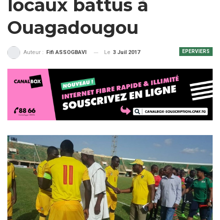
locaux battus à
Ouagadougou
EPERVIERS
Le
3 Juil 2017
Auteur :
Fifi ASSOGBAVI