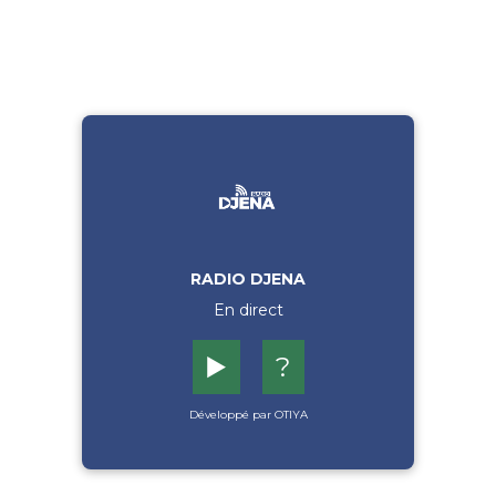
RADIO DJENA
En direct
▶️
?
Développé par OTIYA