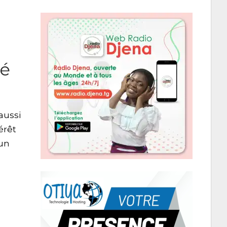
té
aussi
érêt
’un