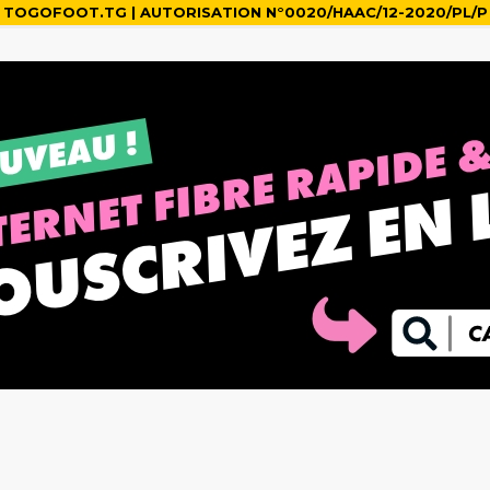
TOGOFOOT.TG | AUTORISATION N°0020/HAAC/12-2020/PL/P