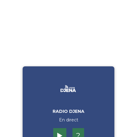
RADIO DJENA
En direct
▶️
?