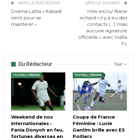
ARTICLE PRÉCÉDENT
ARTICLE SUIVANT
Gnama Latta « Kakadl
Intw exclu/ Nane
vient pour se
richard « il y a eu des
maintenir »
contacts (…) mais
aucune signature
officielle » avec Hafia
Fc
Du Rédacteur
Tout
FOOTBALL FÉMININ
FOOTBALL FÉMININ
Weekend de nos
Coupe de France
internationales :
Féminine : Lucie
Fania Donyoh en feu,
Gantim brille avec ES
fortunes diverses en
Poitiers