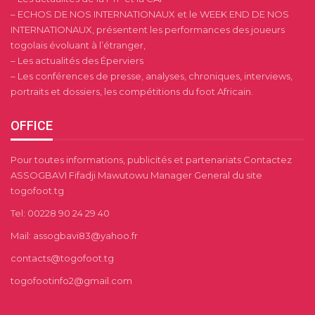
– ECHOS DE NOS INTERNATIONAUX et le WEEK END DE NOS
INTERNATIONAUX, présentent les performances des joueurs
togolais évoluant à l’étranger,
– Les actualités des Éperviers
– Les conférences de presse, analyses, chroniques, interviews,
portraits et dossiers, les compétitions du foot Africain.
OFFICE
Pour toutes informations, publicités et partenariats Contactez
ASSOGBAVI Fifadji Mawutowu Manager General du site
togofoot.tg
Tel: 00228 90 24 29 40
Mail: assogbavi83@yahoo.fr
contacts@togofoot.tg
togofootinfo2@gmail.com