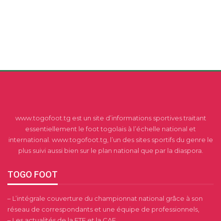
www.togofoot.tg est un site d’informations sportives traitant
essentiellement le foot togolais à l’échelle national et
international. www.togofoot.tg, l’un des sites sportifs du genre le
plus suivi aussi bien sur le plan national que par la diaspora.
TOGO FOOT
– L’intégrale couverture du championnat national grâce à son
réseau de correspondants et une équipe de professionnels,
– Les actualités de la FTF et la CAF