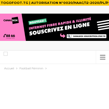
TOGOFOOT.TG | AUTORISATION N°0020/HAAC/12-2020/PL/P
Accueil
Football Féminin