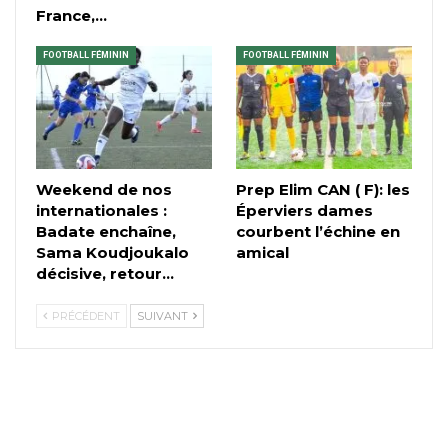
France,…
FOOTBALL FÉMININ
FOOTBALL FÉMININ
Weekend de nos
Prep Elim CAN ( F): les
internationales :
Éperviers dames
Badate enchaîne,
courbent l’échine en
Sama Koudjoukalo
amical
décisive, retour…
PRÉCÉDENT
SUIVANT