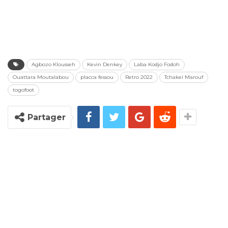
Agbozo Klousseh
Kevin Denkey
Laba Kodjo Fodoh
Ouattara Moutalabou
placca fessou
Retro 2022
Tchakei Marouf
togofoot
Partager