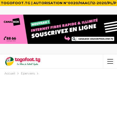
TOGOFOOT.TG | AUTORISATION N°0020/HAAC/12-2020/PL/P
Accueil
Eperviers