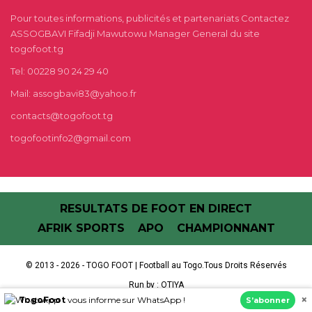
Pour toutes informations, publicités et partenariats Contactez
ASSOGBAVI Fifadji Mawutowu Manager General du site
togofoot.tg
Tel: 00228 90 24 29 40
Mail: assogbavi83@yahoo.fr
contacts@togofoot.tg
togofootinfo2@gmail.com
RESULTATS DE FOOT EN DIRECT
AFRIK SPORTS
APO
CHAMPIONNANT
© 2013 - 2026 - TOGO FOOT | Football au Togo.Tous Droits Réservés
Run by :
OTIYA
×
TogoFoot
vous informe sur WhatsApp !
S’abonner