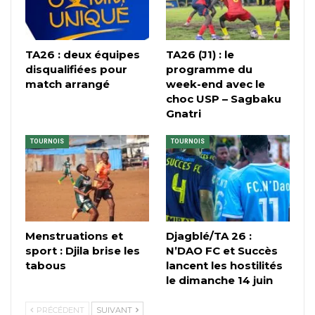
TA26 : deux équipes
TA26 (J1) : le
disqualifiées pour
programme du
match arrangé
week-end avec le
choc USP – Sagbaku
Gnatri
TOURNOIS
TOURNOIS
Menstruations et
Djagblé/TA 26 :
sport : Djila brise les
N’DAO FC et Succès
tabous
lancent les hostilités
le dimanche 14 juin
PRÉCÉDENT
SUIVANT