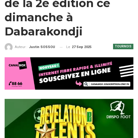
de la 2e édition ce
dimanche à
Dabarakondji
TOURNOIS
Le
27 Sep 2025
Auteur :
Justin SOSSOU