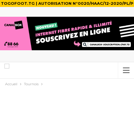
TOGOFOOT.TG | AUTORISATION N°0020/HAAC/12-2020/PL/P
Accueil
Tournois