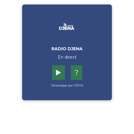
RADIO DJENA
En direct
▶️
?
Développé par OTIYA