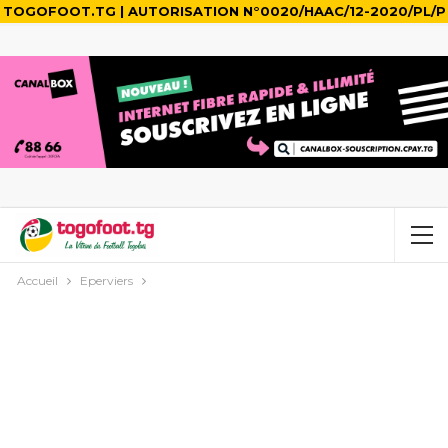
TOGOFOOT.TG | AUTORISATION N°0020/HAAC/12-2020/PL/P
Accueil
Eperviers