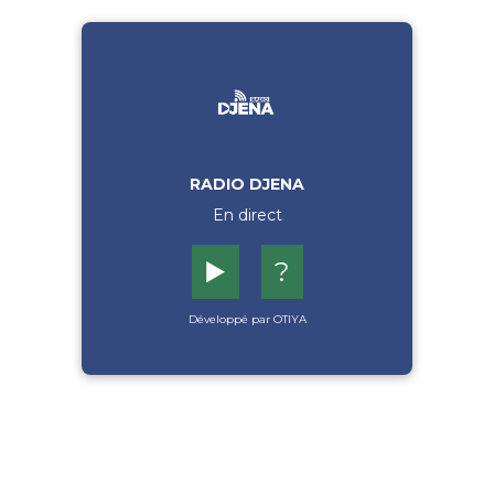
RADIO DJENA
En direct
▶️
?
Développé par OTIYA