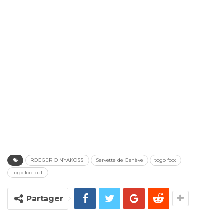
ROGGERIO NYAKOSSI
Servette de Genève
togo foot
togo football
Partager