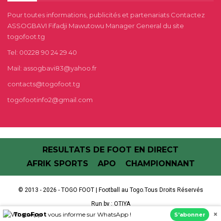
Pour toutes informations, publicités et partenariats Contactez
ASSOGBAVI Fifadji Mawutowu Manager General du site
togofoot.tg
Tel: 00228 90 24 29 40
Mail: assogbavi83@yahoo.fr
contacts@togofoot.tg
togofootinfo2@gmail.com
RESULTATS DE FOOT EN DIRECT
AFRIK SPORTS
APO
CHAMPIONNANT
© 2013 - 2026 - TOGO FOOT | Football au Togo.Tous Droits Réservés
Run by :
OTIYA
×
TogoFoot
vous informe sur WhatsApp !
S’abonner