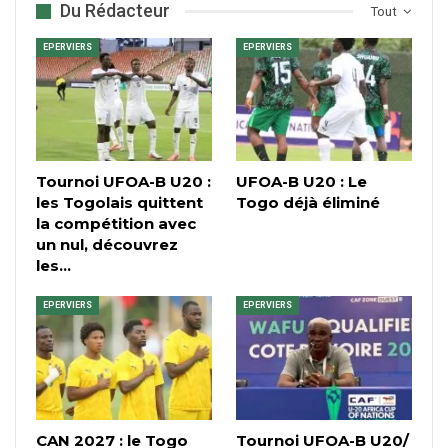
Du Rédacteur
Tout
EPERVIERS
EPERVIERS
Tournoi UFOA-B U20 :
UFOA-B U20 : Le
les Togolais quittent
Togo déjà éliminé
la compétition avec
un nul, découvrez
les…
EPERVIERS
EPERVIERS
CAN 2027 : le Togo
Tournoi UFOA-B U20/