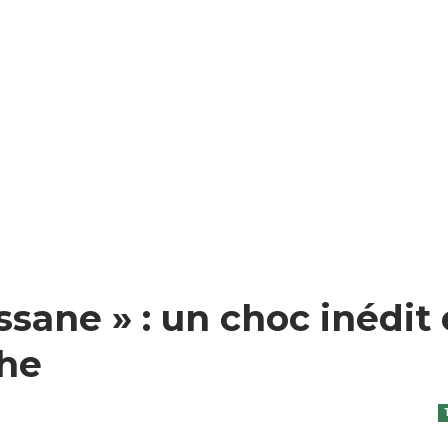
sane » : un choc inédit
he