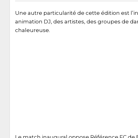
Une autre particularité de cette édition est l’
animation DJ, des artistes, des groupes de d
chaleureuse.
Le match inaugural oppose Référence FC de Bè