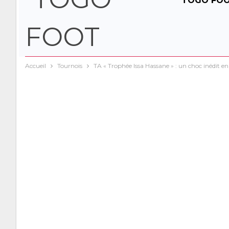
TOGO FO
Accueil
Tournois
TA « Trophée Issa Hassane » : un choc inédit 