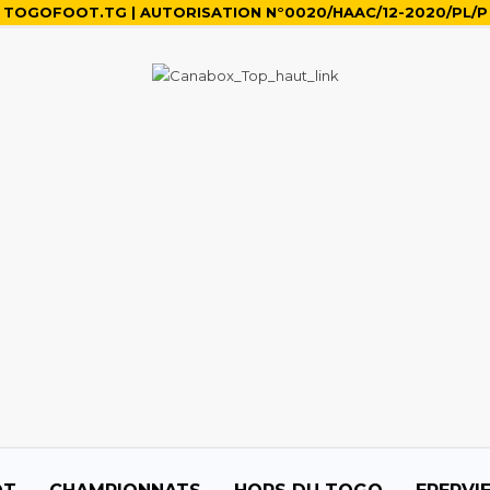
TOGOFOOT.TG | AUTORISATION N°0020/HAAC/12-2020/PL/P