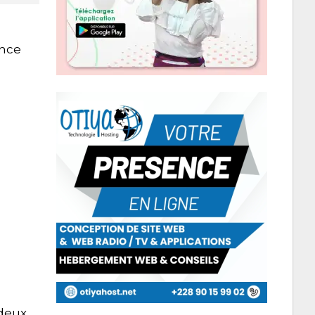
ance
 deux