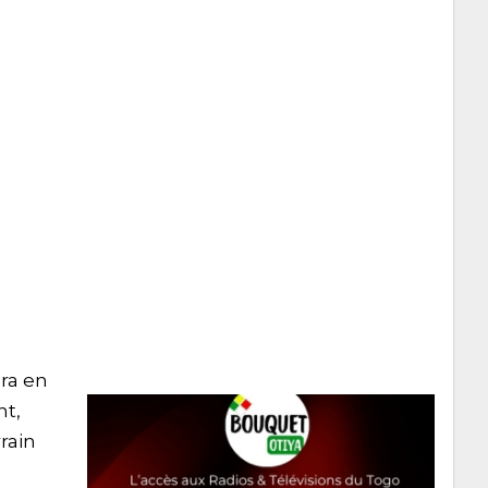
era en
nt,
rain