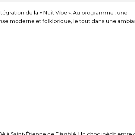
intégration de la « Nuit Vibe ». Au programme : une
anse moderne et folklorique, le tout dans une ambi
 à Saint-Étienne de Djagblé. Un choc inédit entre