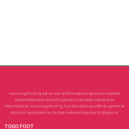
www.togofoot.tg est un site d’informations sportives traitant
essentiellement le foot togolais à l’échelle national et
international. www.togofoot.tg, l’un des sites sportifs du genre le
plus suivi aussi bien sur le plan national que par la diaspora.
TOGO FOOT