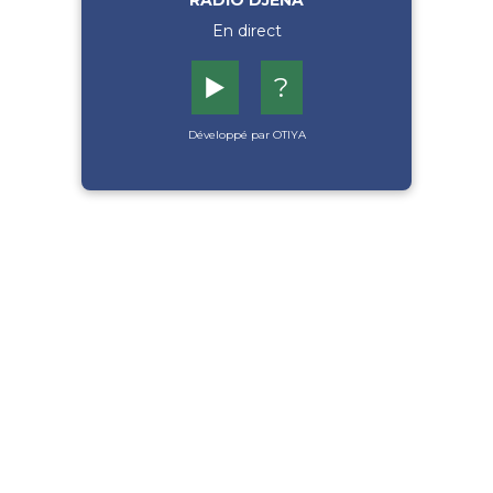
RADIO DJENA
En direct
▶️
?
Développé par OTIYA