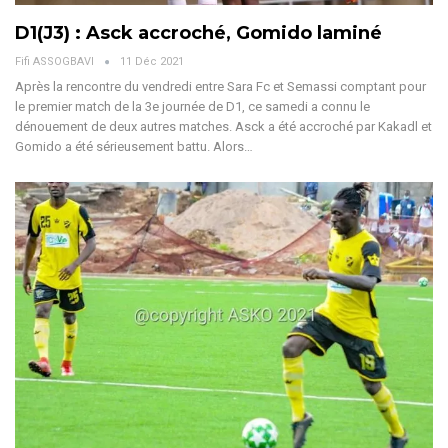
D1(J3) : Asck accroché, Gomido laminé
Fifi ASSOGBAVI
11 Déc 2021
Après la rencontre du vendredi entre Sara Fc et Semassi comptant pour
le premier match de la 3e journée de D1, ce samedi a connu le
dénouement de deux autres matches. Asck a été accroché par Kakadl et
Gomido a été sérieusement battu. Alors…