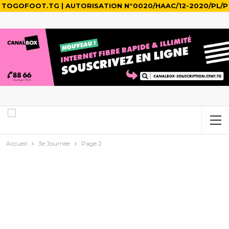
TOGOFOOT.TG | AUTORISATION N°0020/HAAC/12-2020/PL/P
Accueil
3e Journée
Page 2