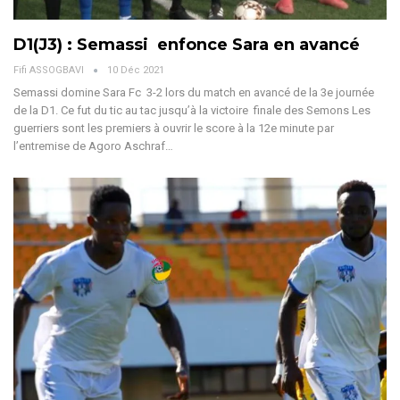
D1(J3) : Semassi enfonce Sara en avancé
Fifi ASSOGBAVI
10 Déc 2021
Semassi domine Sara Fc 3-2 lors du match en avancé de la 3e journée
de la D1. Ce fut du tic au tac jusqu’à la victoire finale des Semons Les
guerriers sont les premiers à ouvrir le score à la 12e minute par
l’entremise de Agoro Aschraf…