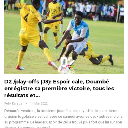
D2 /play-offs (J3): Espoir cale, Doumbé
enrégistre sa première victoire, tous les
résultats et…
Felix Kalepe
14 Mai 2022
Démarrée vendredi, la troisième journée des play-offs de la deuxième
division togolaise s'est achevée ce samedi avec les deux autres matchs
au programme. Le leader Espoir de Zio a trouvé plus fort que lui sur son
chemin. Ce samedi, opposé…