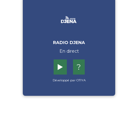
RADIO DJENA
En direct
▶️
?
Développé par OTIYA