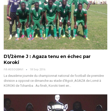
D1/2ème J : Agaza tenu en échec par
Koroki
Fifi ASSOGBAVI
18 Sep 2016
La deuxième journée du championnat national de football de première
division a opposé ce dimanche au stade d'Agoè ,AGAZA de Lomé à
KOROKI de Tchamba . Au finsh, Koroki tient en…