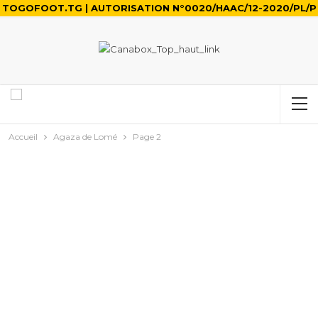
TOGOFOOT.TG | AUTORISATION N°0020/HAAC/12-2020/PL/P
Accueil
Agaza de Lomé
Page 2