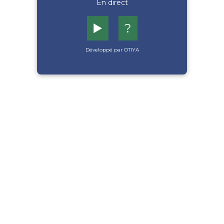
En direct
▶️
?
Développé par OTIYA