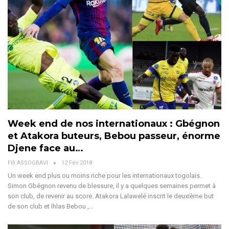
Week end de nos internationaux : Gbégnon
et Atakora buteurs, Bebou passeur, énorme
Djene face au…
Fifi ASSOGBAVI
12 Fév 2018
Un week end plus ou moins riche pour les internationaux togolais.
Simon Gbégnon revenu de blessure, il y a quelques semaines permet à
son club, de revenir au score. Atakora Lalawelé inscrit le deuxième but
de son club et Ihlas Bebou ,…