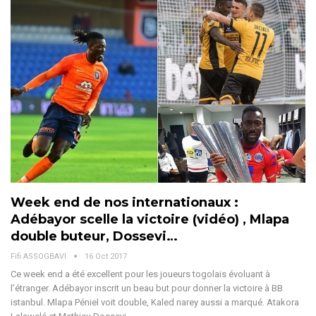
Week end de nos internationaux :
Adébayor scelle la victoire (vidéo) , Mlapa
double buteur, Dossevi…
Fifi ASSOGBAVI
16 Oct 2017
Ce week end a été excellent pour les joueurs togolais évoluant à
l’étranger. Adébayor inscrit un beau but pour donner la victoire à BB
istanbul. Mlapa Péniel voit double, Kaled narey aussi a marqué. Atakora