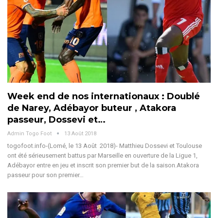
Week end de nos internationaux : Doublé
de Narey, Adébayor buteur , Atakora
passeur, Dossevi et…
Admin Togo Foot
13 Août 2018
togofoot.info-(Lomé, le 13 Août 2018)- Matthieu Dossevi et Toulouse
ont été sérieusement battus par Marseille en ouverture de la Ligue 1,
Adébayor entre en jeu et inscrit son premier but de la saison.Atakora
passeur pour son premier…