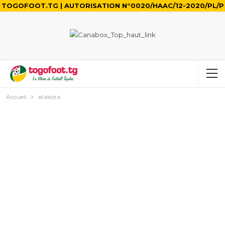
TOGOFOOT.TG | AUTORISATION N°0020/HAAC/12-2020/PL/P
Accueil
atakora