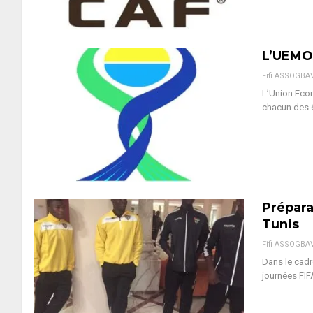
L’UEMO
Fifi ASSOGBA
L’Union Eco
chacun des 6
Prépara
Tunis
Fifi ASSOGBA
Dans le cadr
journées FIF