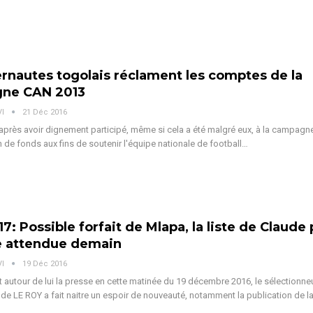
ernautes togolais réclament les comptes de la
ne CAN 2013
VI
21 Déc 2016
après avoir dignement participé, même si cela a été malgré eux, à la campagn
n de fonds aux fins de soutenir l'équipe nationale de football…
7: Possible forfait de Mlapa, la liste de Claude
e attendue demain
VI
19 Déc 2016
autour de lui la presse en cette matinée du 19 décembre 2016, le sélectionne
ude LE ROY a fait naitre un espoir de nouveauté, notamment la publication de la 