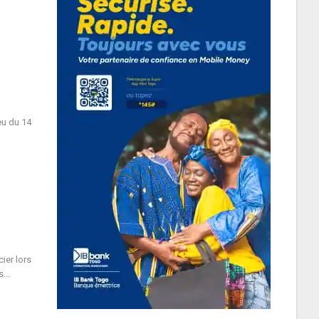
eu du 14
ier lors
es…