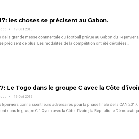
7: les choses se précisent au Gabon.
Foot
19 Oct 2016
 de la grande messe continentale du football prévue au Gabon du 14 janvier a
 se précisent de plus. Les modalités de la compétition ont été dévoilées…
: Le Togo dans le groupe C avec la Côte d’ivoi
Foot
19 Oct 2016
les Eperviers connaissent leurs adversaires pour la phase finale de la CAN 2017.
ront dans le groupe C à Oyem avec la Côte d'Ivoire, la République Démocratiq