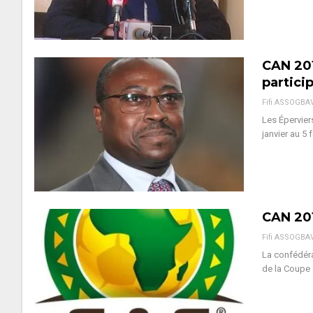
CAN 201
partici
Fifi ASSOGBA
Les Éperviers
janvier au 5
CAN 201
Fifi ASSOGBA
La confédérat
de la Coupe 