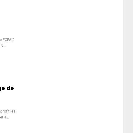
e FCFA à
CAN…
ge de
rofit les
 et à…