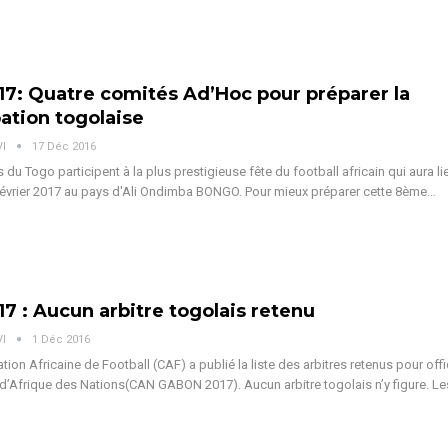
7: Quatre comités Ad’Hoc pour préparer la
pation togolaise
VI
17 Déc 2016
 du Togo participent à la plus prestigieuse fête du football africain qui aura li
 février 2017 au pays d'Ali Ondimba BONGO. Pour mieux préparer cette 8ème…
7 : Aucun arbitre togolais retenu
VI
1 Déc 2016
ion Africaine de Football (CAF) a publié la liste des arbitres retenus pour offic
d’Afrique des Nations(CAN GABON 2017). Aucun arbitre togolais n’y figure. L