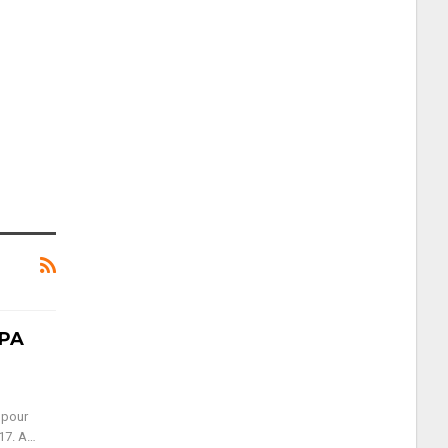
APA
 pour
017. A…