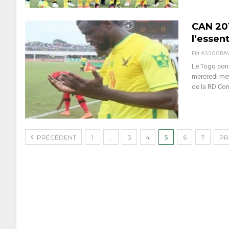
CAN 201
l’essen
Fifi ASSOGBA
Le Togo conn
mercredi met
de la RD Co
PRÉCÉDENT
1
…
3
4
5
6
7
PR