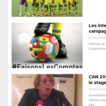
Les int
campag
Fifi ASSOGBA
Estimant qu'
à dispositio
CAN 201
le stag
Fifi ASSOGBA
Rassemblant 
national Cla
des…