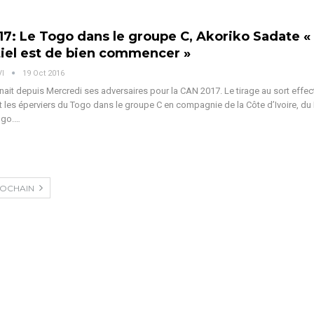
7: Le Togo dans le groupe C, Akoriko Sadate «
tiel est de bien commencer »
VI
19 Oct 2016
ait depuis Mercredi ses adversaires pour la CAN 2017. Le tirage au sort effec
 les éperviers du Togo dans le groupe C en compagnie de la Côte d’Ivoire, du
ngo.…
OCHAIN