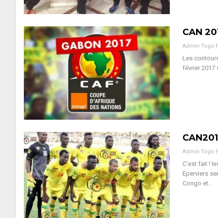
CAN 201
Admin Togo 
Les contours
février 2017
CAN2017
Admin Togo 
C'est fait ! 
Eperviers se
Congo et…