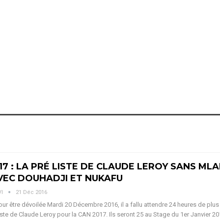
17 : LA PRÉ LISTE DE CLAUDE LEROY SANS ML
VEC DOUHADJI ET NUKAFU
VI
21 Déc 2016
r être dévoilée Mardi 20 Décembre 2016, il a fallu attendre 24 heures de plus
 liste de Claude Leroy pour la CAN 2017. Ils seront 25 au Stage du 1er Janvier 2