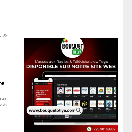
u 05
re
 Les
ue du