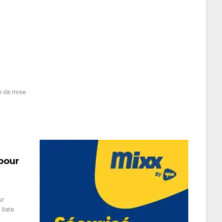
e de mise
 pour
ur
liste