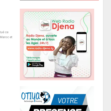
tué ce
 Maroc et