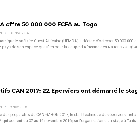
A offre 50 000 000 FCFA au Togo
VI
30 Nov 2016
nomique Monétaire Ouest Africaine (UEMOA) a décidé d’octroyer 50 000 000 d
 pays de son espace qualifiés pour la Coupe d’Africaine des Nations 2017(
tifs CAN 2017: 22 Eperviers ont démarré le sta
VI
9 Nov 2016
e des préparatifs de CAN GABON 2017, le staff technique des éperviers met à p
A qui courent du 07 au 16 novembre 2016 par l'organisation d'un stage à Tunis