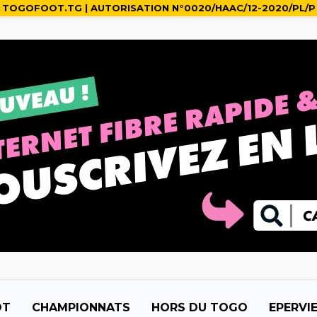
TOGOFOOT.TG | AUTORISATION N°0020/HAAC/12-2020/PL/P
OT
CHAMPIONNATS
HORS DU TOGO
EPERVI