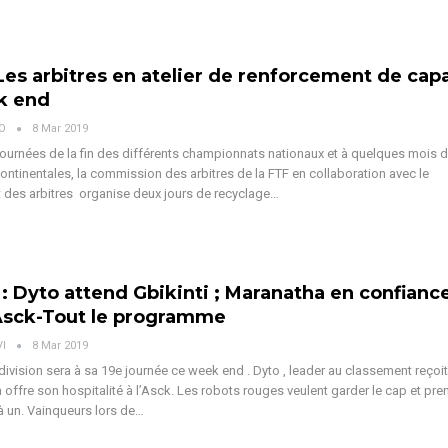
Les arbitres en atelier de renforcement de cap
k end
VO
8 Mar 2019
ournées de la fin des différents championnats nationaux et à quelques mois 
ntinentales, la commission des arbitres de la FTF en collaboration avec le
des arbitres organise deux jours de recyclage…
 : Dyto attend Gbikinti ; Maranatha en confianc
Asck-Tout le programme
VI
8 Mar 2019
division sera à sa 19e journée ce week end . Dyto , leader au classement reçoit
 offre son hospitalité à l’Asck. Les robots rouges veulent garder le cap et pre
 un. Vainqueurs lors de…