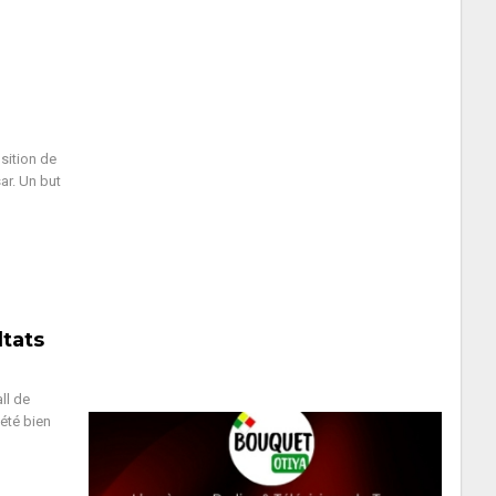
sition de
ar. Un but
ltats
ll de
été bien