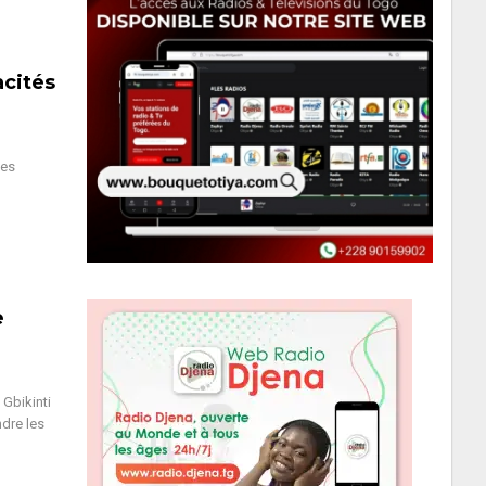
acités
des
e
 Gbikinti
ndre les