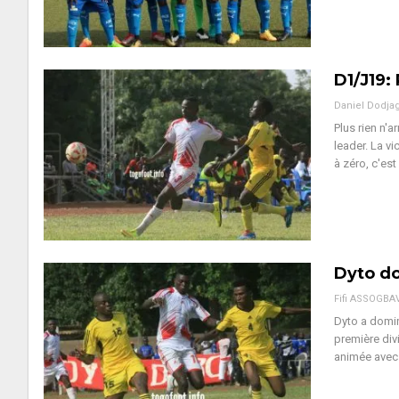
D1/J19:
Daniel Dodja
Plus rien n'
leader. La v
à zéro, c'est
Dyto do
Fifi ASSOGBA
Dyto a domin
première div
animée avec