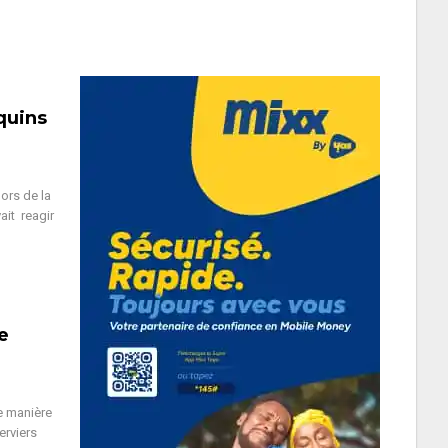
quins
ors de la
ait reagir
e
e manière
erviers