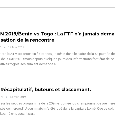
N 2019/Benin vs Togo : La FTF n’a jamais dema
isation de la rencontre
VI
14 Mar 2019
onte le 24 Mars prochain à Cotonou, le Bénin dans le cadre de la 6e journée d
s de la CAN 2019 mais depuis quelques jours des informations font état de ce
ortives togolaises auraient demandé à…
 Récapitulatif, buteurs et classement.
gni
13 Mar 2019
 sur les sept au programme de la 20ème journée du championnat de première 
utés ce mercredi. Aucun match n'a été joué dans la capitale Lomé. Que ce soit
akpamé en passant par…