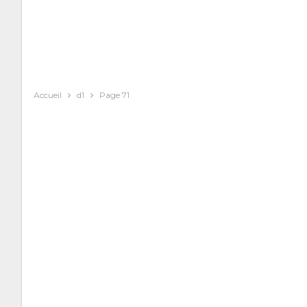
Accueil
d1
Page 71