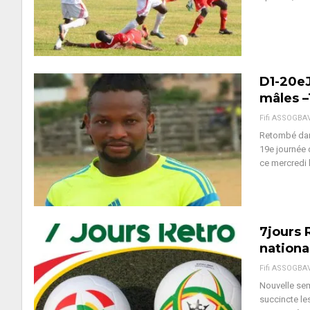
D1-20eJ
mâles –
Fifi ASSOGBA
Retombé dans
19e journée 
ce mercredi 
7jours 
nationa
Fifi ASSOGBA
Nouvelle sem
succincte le