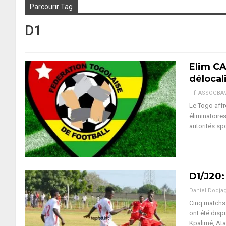
Parcourir Tag
D1
Elim CA
délocal
Fifi ASSOGBA
Le Togo affr
éliminatoire
autorités sp
D1/J20:
Daniel Dodja
Cinq matchs
ont été disp
Kpalimé, At