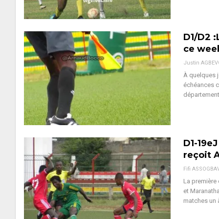
D1/D2 :
ce wee
Justin AGBE
À quelques j
échéances co
département 
D1-19eJ
reçoit 
Fifi ASSOGBA
La première 
et Maranatha
matches un à