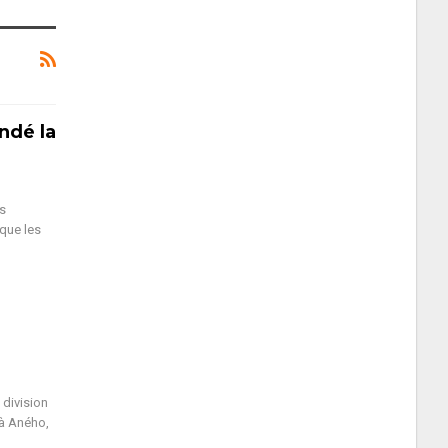
ndé la
es
 que les
division
 à Aného,