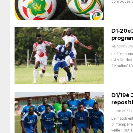
convoqués p
D1-20eJ
progr
Fifi ASSOGBA
La 20e journ
L’As Otr doi
à Kpalimé L’
D1/19è 
reposit
Justin AGBE
Le match ent
d'intempérie
veille 1 but