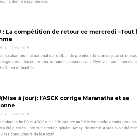
our la dernière journée des…
 : La compétition de retour ce mercredi –Tout 
amme
VI
12 Mar 2019
ée du championnat national de football de première division se joue ce mercred
t réagir après des contre-performances successives ; Dyto veut continuer sur 
As Otr en difficultés…
J(Mise à jour): l’ASCK corrige Maranatha et se
ionne
VO
12 Mar 2019
re Maranatha FC et ASCK de la 19è journée arrêté le dimanche dernier pour ca
s a été disputé lundi sur le terrain général Ameyi de womé. Après avoir été me
 à 0, les conducteurs de la Kozah…