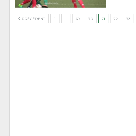
PRÉCÉDENT
1
…
69
70
71
72
73