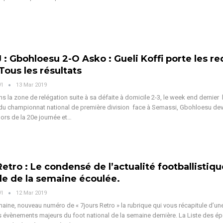
 : Gbohloesu 2-O Asko : Gueli Koffi porte les re
Tous les résultats
VI
13 Mar 2019
 la zone de relégation suite à sa défaite à domicile 2-3, le week end dernier l
du championnat national de première division face à Semassi, Gbohloesu dev
lors de la 20e journée et…
Retro : Le condensé de l’actualité footballistiqu
le de la semaine écoulée.
VI
12 Mar 2019
aine, nouveau numéro de « 7jours Retro » la rubrique qui vous récapitule d’un
s évènements majeurs du foot national de la semaine dernière. La Liste des ép