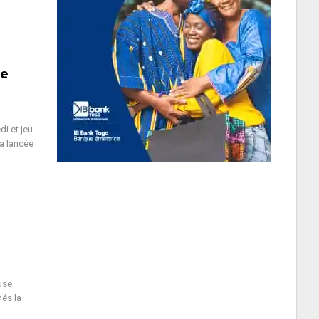
le
i et jeu.
sa lancée
use
nés la