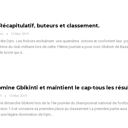
 Récapitulatif, buteurs et classement.
gni
10 Mar 2019
arrête Dyto. Les Robots enchaînent une quatrième victoire et confortent leur po
ictime du club militaire lors de cette 19ème journée a pour nom Gbikinti de Bass
 le score qui a…
mine Gbikinti et maintient le cap-tous les résu
VI
10 Mar 2019
é dimanche Gbikinti lors de la 19e journèe du championnat national de footba
ision 1-0 et conserve sa première place au classement La première partie aura 
 une légère domination de Dyto.…