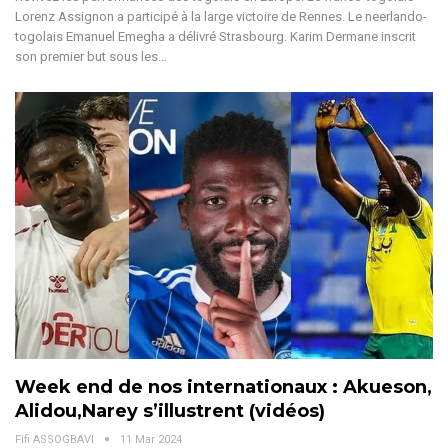
Lorenz Assignon a participé à la large victoire de Rennes. Le neerlando-
togolais Emanuel Emegha a délivré Strasbourg. Karim Dermane inscrit
son premier but sous les
…
Week end de nos internationaux : Akueson,
Alidou,Narey s’illustrent (vidéos)
Fifi ASSOGBAVI
11 Mar 2024