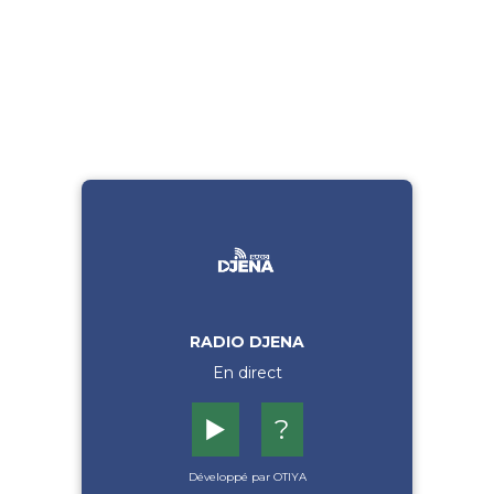
RADIO DJENA
En direct
▶️
?
Développé par OTIYA