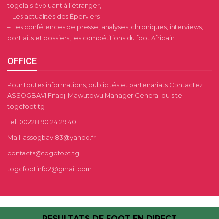
togolais évoluant à l’étranger,
– Les actualités des Éperviers
– Les conférences de presse, analyses, chroniques, interviews,
portraits et dossiers, les compétitions du foot Africain.
OFFICE
Pour toutes informations, publicités et partenariats Contactez
ASSOGBAVI Fifadji Mawutowu Manager General du site
togofoot.tg
Tel: 00228 90 24 29 40
Mail: assogbavi83@yahoo.fr
contacts@togofoot.tg
togofootinfo2@gmail.com
RESULTATS DE FOOT EN DIRECT