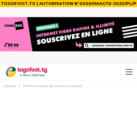
TOGOFOOT.TG | AUTORISATION N°0020/HAAC/12-2020/PL/P
Accueil
Performances des joueurs togolais