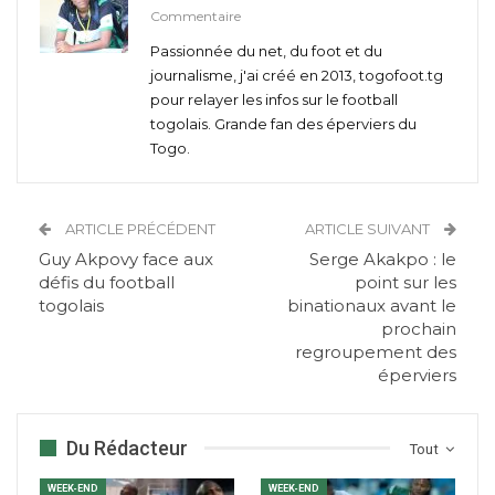
Commentaire
Passionnée du net, du foot et du
journalisme, j'ai créé en 2013, togofoot.tg
pour relayer les infos sur le football
togolais. Grande fan des éperviers du
Togo.
ARTICLE PRÉCÉDENT
ARTICLE SUIVANT
Guy Akpovy face aux
Serge Akakpo : le
défis du football
point sur les
togolais
binationaux avant le
prochain
regroupement des
éperviers
Du Rédacteur
Tout
WEEK-END
WEEK-END