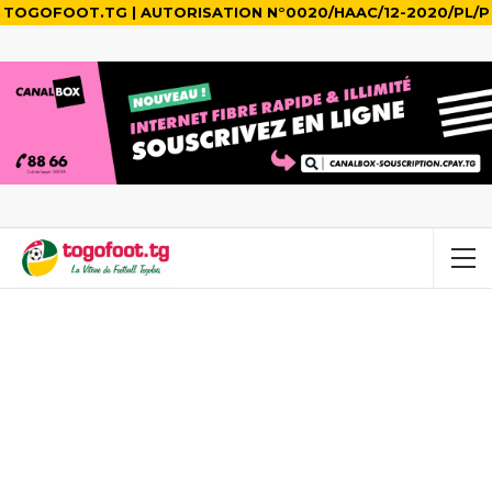
TOGOFOOT.TG | AUTORISATION N°0020/HAAC/12-2020/PL/P