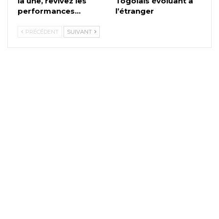
la une, revivez les
Togolais évoluant à
performances…
l’étranger
PRÉCÉDENT
SUIVANT