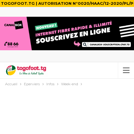
TOGOFOOT.TG | AUTORISATION N°0020/HAAC/12-2020/PL/P
Accueil
Eperviers
Infos
Week-end