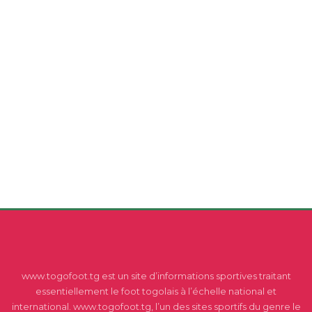
www.togofoot.tg est un site d’informations sportives traitant
essentiellement le foot togolais à l’échelle national et
international. www.togofoot.tg, l’un des sites sportifs du genre le