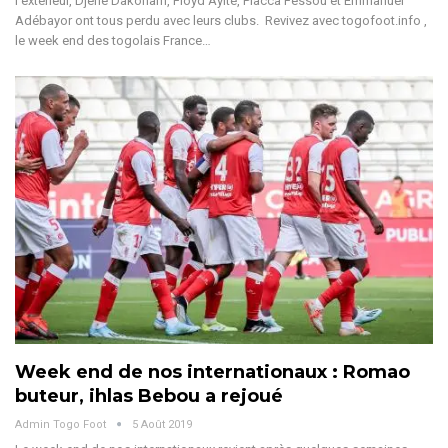
l’extérieur, Djene Dakonam, Floyd Ayité, Placca Fessou et Emmanuel
Adébayor ont tous perdu avec leurs clubs. Revivez avec togofoot.info ,
le week end des togolais France…
Week end de nos internationaux : Romao
buteur, ihlas Bebou a rejoué
Admin Togo Foot
5 Août 2019