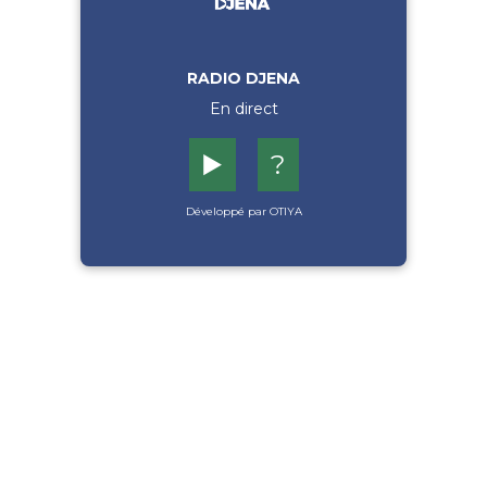
RADIO DJENA
En direct
▶️
?
Développé par OTIYA