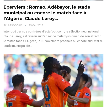
Eperviers : Romao, Adébayor, le stade
municipal ou encore le match face à
l’Algérie, Claude Leroy…
Fifi ASSOGBAVI
23 Oct 2018
Intérrogé par nos confrères d’actufoot.com , le sélectionneur national
Claude Leroy, est revenu sur l’absence d’Alaixys Romao de son effectif,
le match face à l’Algérie, le 18 Novembre prochain ou encore sur l’état du
stade municipal de…