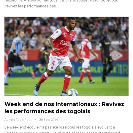
respectifs. Alaixys Romao ,quant à lui a vu rouge . Avec togofoo.tg
,revivez les performances des…
Week end de nos internationaux : Revivez
les performances des togolais
Admin Togo Foot
30 Sep 2019
Le week end écoulé n’a pas été rose pour les togolais évoluant à