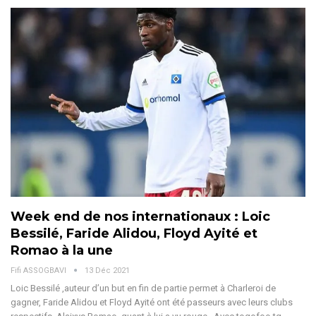
Week end de nos internationaux : Loic
Bessilé, Faride Alidou, Floyd Ayité et
Romao à la une
Fifi ASSOGBAVI
13 Déc 2021
Loic Bessilé ,auteur d’un but en fin de partie permet à Charleroi de
gagner, Faride Alidou et Floyd Ayité ont été passeurs avec leurs clubs