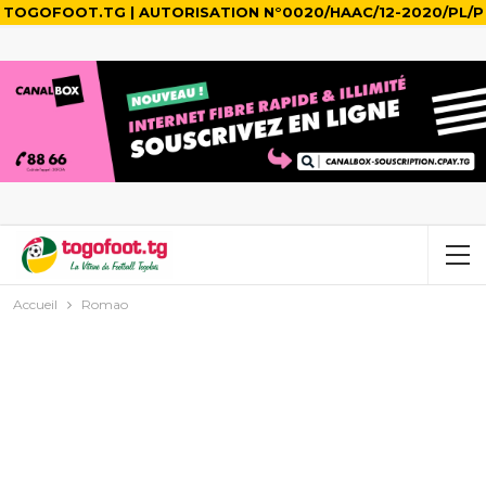
TOGOFOOT.TG | AUTORISATION N°0020/HAAC/12-2020/PL/P
Accueil
Romao