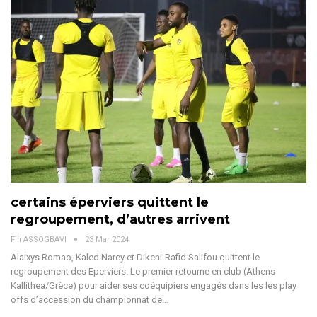
certains éperviers quittent le
regroupement, d’autres arrivent
Fifi ASSOGBAVI
23 Mar 2024
Alaixys Romao, Kaled Narey et Dikeni-Rafid Salifou quittent le
regroupement des Eperviers.
Le premier retourne en club (Athens
Kallithea/Grèce) pour aider ses coéquipiers engagés dans les les play
offs d’accession du championnat de
…