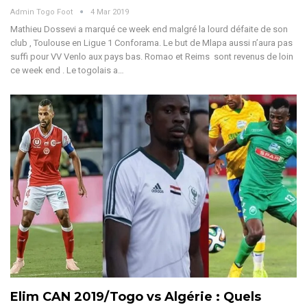
Admin Togo Foot
4 Mar 2019
Mathieu Dossevi a marqué ce week end malgré la lourd défaite de son
club , Toulouse en Ligue 1 Conforama. Le but de Mlapa aussi n’aura pas
suffi pour VV Venlo aux pays bas. Romao et Reims sont revenus de loin
ce week end . Le togolais a…
Elim CAN 2019/Togo vs Algérie : Quels