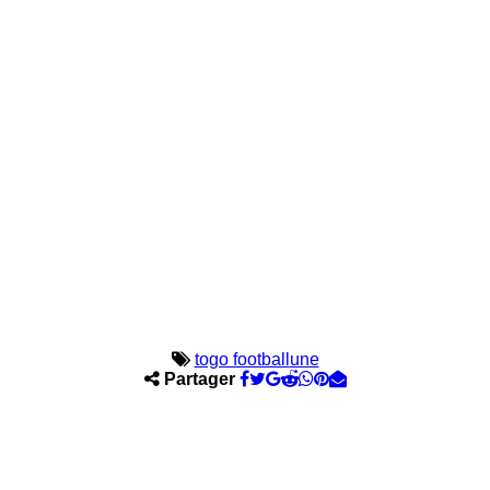
togo football
une
Partager