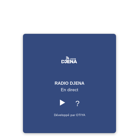
RADIO DJENA
En direct
▶️
?
Développé par OTIYA