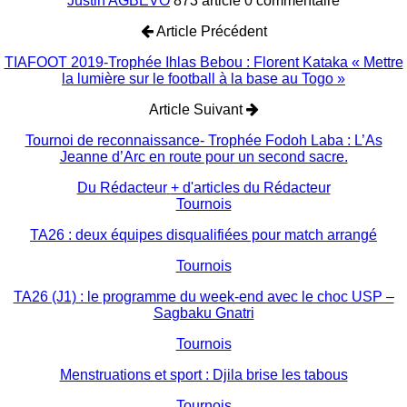
Justin AGBEVO
873 article
0 commentaire
Article Précédent
TIAFOOT 2019-Trophée Ihlas Bebou : Florent Kataka « Mettre
la lumière sur le football à la base au Togo »
Article Suivant
Tournoi de reconnaissance- Trophée Fodoh Laba : L’As
Jeanne d’Arc en route pour un second sacre.
Du Rédacteur
+ d'articles du Rédacteur
Tournois
TA26 : deux équipes disqualifiées pour match arrangé
Tournois
TA26 (J1) : le programme du week-end avec le choc USP –
Sagbaku Gnatri
Tournois
Menstruations et sport : Djila brise les tabous
Tournois