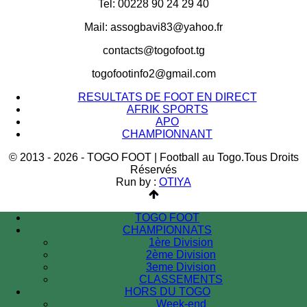
Tel: 00228 90 24 29 40
Mail: assogbavi83@yahoo.fr
contacts@togofoot.tg
togofootinfo2@gmail.com
RESULTATS DE FOOT EN DIRECT
AFRIK SPORTS
APO
CHAMPIONNANT
© 2013 - 2026 - TOGO FOOT | Football au Togo.Tous Droits
Réservés
Run by :
OTIYA
TOGO FOOT
CHAMPIONNATS
1ère Division
2ème Division
3eme Division
CLASSEMENTS
HORS DU TOGO
Week-end