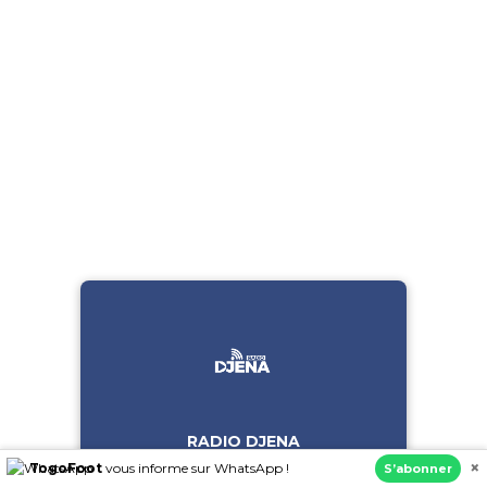
RADIO DJENA
×
TogoFoot
vous informe sur WhatsApp !
S’abonner
En direct