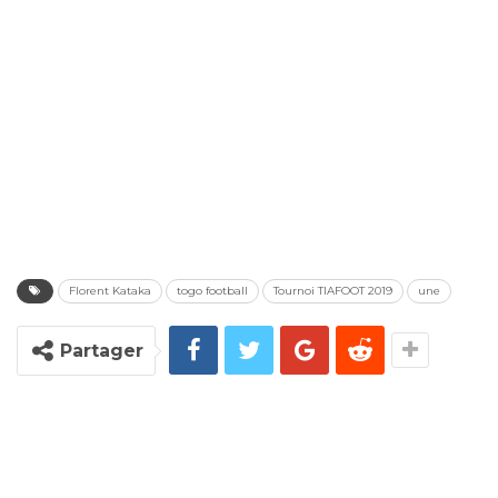
Florent Kataka
togo football
Tournoi TIAFOOT 2019
une
Partager