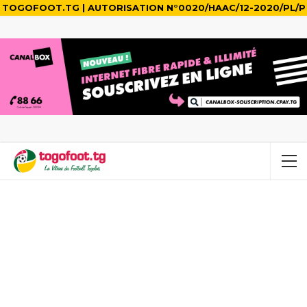
TOGOFOOT.TG | AUTORISATION N°0020/HAAC/12-2020/PL/P