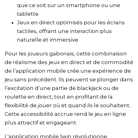
que ce soit sur un smartphone ou une
tablette
Jeux en direct optimisés pour les écrans
tactiles, offrant une interaction plus
naturelle et immersive
Pour les joueurs gabonais, cette combinaison
de réalisme des jeux en direct et de commodité
de l’application mobile crée une expérience de
jeu sans précédent. Ils peuvent se plonger dans
l’excitation d’une partie de blackjack ou de
roulette en direct, tout en profitant de la
flexibilité de jouer où et quand ils le souhaitent.
Cette accessibilité accrue rend le jeu en ligne
plus attractif et engageant.
L’application mobile 1win révolutionne