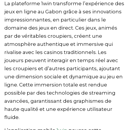
La plateforme 1win transforme l’expérience des
jeux en ligne au Gabon grâce à ses innovations
impressionnantes, en particulier dans le
domaine des jeux en direct. Ces jeux, animés
par de véritables croupiers, créent une
atmosphère authentique et immersive qui
rivalise avec les casinos traditionnels. Les
joueurs peuvent interagir en temps réel avec
les croupiers et d’autres participants, ajoutant
une dimension sociale et dynamique au jeu en
ligne. Cette immersion totale est rendue
possible par des technologies de streaming
avancées, garantissant des graphismes de
haute qualité et une expérience utilisateur
fluide.