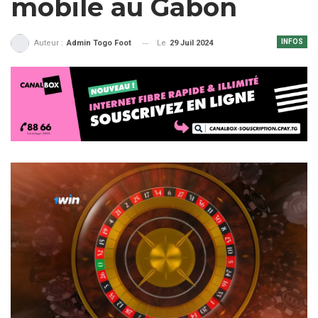
mobile au Gabon
INFOS
Le
29 Juil 2024
Auteur :
Admin Togo Foot