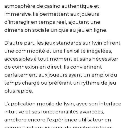
atmosphère de casino authentique et
immersive. Ils permettent aux joueurs
d’interagir en temps réel, ajoutant une
dimension sociale unique au jeu en ligne.
D’autre part, les jeux standards sur 1win offrent
une commodité et une flexibilité inégalées,
accessibles à tout moment et sans nécessiter
de connexion en direct. Ils conviennent
parfaitement aux joueurs ayant un emploi du
temps chargé ou préférant un rythme de jeu
plus rapide.
L’application mobile de 1win, avec son interface
intuitive et ses fonctionnalités avancées,
améliore encore l’expérience utilisateur en
permettant aux joueurs de profiter de leurs