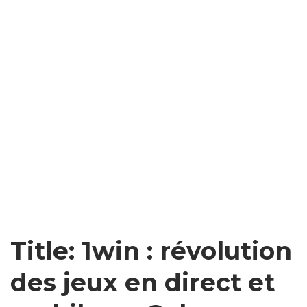
Title: 1win : révolution
des jeux en direct et