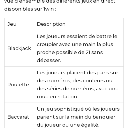
vue d’ensemble des différents jeux en direct
disponibles sur 1win :
Jeu
Description
Les joueurs essaient de battre le
croupier avec une main la plus
Blackjack
proche possible de 21 sans
dépasser.
Les joueurs placent des paris sur
des numéros, des couleurs ou
Roulette
des séries de numéros, avec une
roue en rotation.
Un jeu sophistiqué où les joueurs
Baccarat
parient sur la main du banquier,
du joueur ou une égalité.