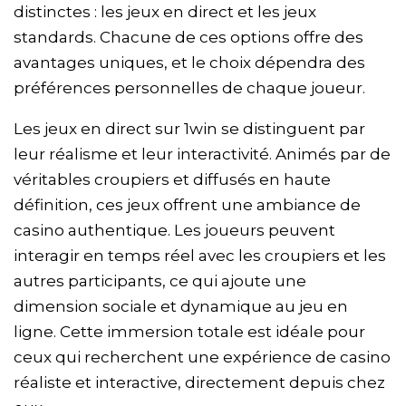
distinctes : les jeux en direct et les jeux
standards. Chacune de ces options offre des
avantages uniques, et le choix dépendra des
préférences personnelles de chaque joueur.
Les jeux en direct sur 1win se distinguent par
leur réalisme et leur interactivité. Animés par de
véritables croupiers et diffusés en haute
définition, ces jeux offrent une ambiance de
casino authentique. Les joueurs peuvent
interagir en temps réel avec les croupiers et les
autres participants, ce qui ajoute une
dimension sociale et dynamique au jeu en
ligne. Cette immersion totale est idéale pour
ceux qui recherchent une expérience de casino
réaliste et interactive, directement depuis chez