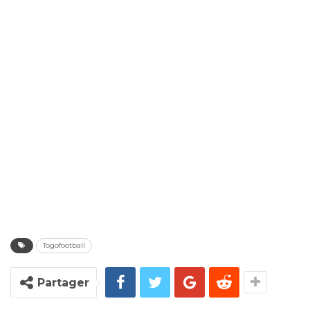
Togofootball
Partager