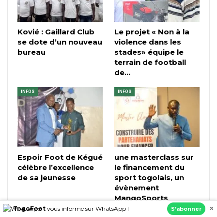
Kovié : Gaillard Club
Le projet « Non à la
se dote d’un nouveau
violence dans les
bureau
stades» équipe le
terrain de football
de…
INFOS
INFOS
Espoir Foot de Kégué
une masterclass sur
célèbre l’excellence
le financement du
de sa jeunesse
sport togolais, un
évènement
MangoSports
×
TogoFoot
vous informe sur WhatsApp !
S’abonner