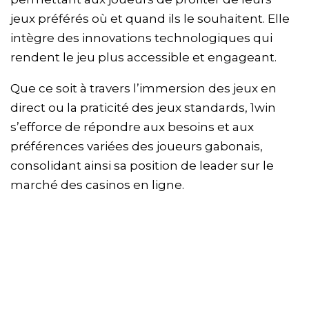
jeux préférés où et quand ils le souhaitent. Elle
intègre des innovations technologiques qui
rendent le jeu plus accessible et engageant.
Que ce soit à travers l’immersion des jeux en
direct ou la praticité des jeux standards, 1win
s’efforce de répondre aux besoins et aux
préférences variées des joueurs gabonais,
consolidant ainsi sa position de leader sur le
marché des casinos en ligne.